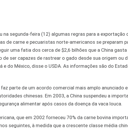
 na segunda-feira (12) algumas regras para a exportação 
s de carne e pecuaristas norte-americanos se preparam pa
uir uma fatia dos cerca de $2,6 bilhões que a China gasta
o de ser capazes de rastrear o gado desde sua origem ou 
dá e do México, disse o USDA. As informações são do Esta
A faz parte de um acordo comercial mais amplo anunciado 
utoridades chinesas. Em 2003, a China suspendeu a import
gurança alimentar após casos da doença da vaca louca.
mericana, que em 2002 forneceu 70% da carne bovina import
anos seguintes, à medida que a crescente classe média chi