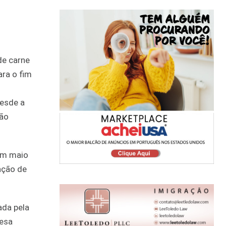
de carne
ra o fim
desde a
dão
em maio
ação de
ada pela
nesa