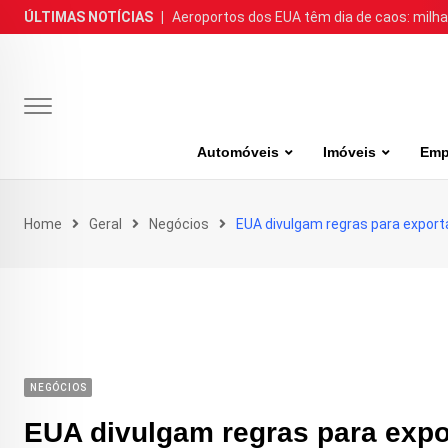
Skip
ÚLTIMAS NOTÍCIAS
|
Aeroportos dos EUA têm dia de caos: milh
to
content
Automóveis
Imóveis
Emp
Home
Geral
Negócios
EUA divulgam regras para export
NEGÓCIOS
EUA divulgam regras para expo