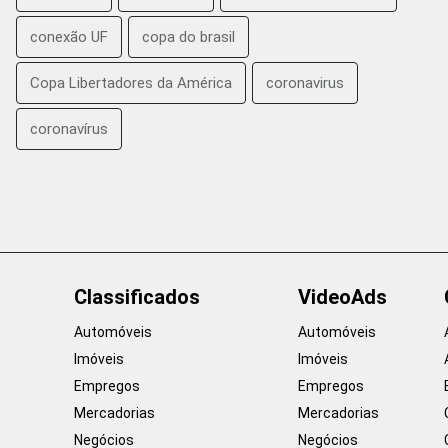
conexão UF
copa do brasil
Copa Libertadores da América
coronavirus
coronavírus
Classificados
VideoAds
Automóveis
Automóveis
Imóveis
Imóveis
Empregos
Empregos
Mercadorias
Mercadorias
Negócios
Negócios