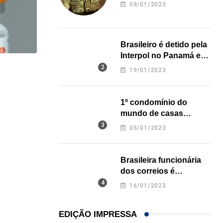
revela onde deixou o
09/01/2023
corpo
Brasileiro é detido pela
Interpol no Panamá e
pode pegar prisão
19/01/2023
NEGÓCIOS
perpétua nos EUA
De São Paulo para os Estados Unidos: como...
1º condomínio do
31/07/2026
mundo de casas
impressas em 3D é
05/01/2023
inaugurado no Texas
Brasileira funcionária
dos correios é
assassinada a facadas
16/01/2023
na Califórnia
EDIÇÃO IMPRESSA