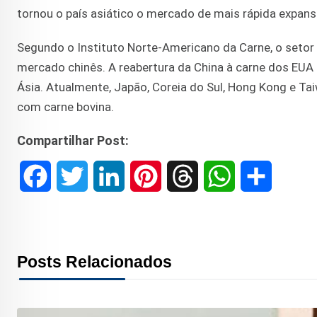
tornou o país asiático o mercado de mais rápida expans
Segundo o Instituto Norte-Americano da Carne, o setor
mercado chinês. A reabertura da China à carne dos EU
Ásia. Atualmente, Japão, Coreia do Sul, Hong Kong e T
com carne bovina.
Compartilhar Post:
F
T
L
P
T
W
S
a
w
i
i
h
h
h
c
i
n
n
r
a
a
Posts Relacionados
e
t
k
t
e
t
r
b
t
e
e
a
s
e