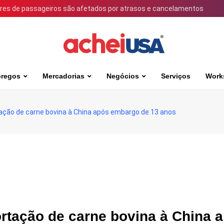
ares de passageiros são afetados por atrasos e cancelamentos
regos
Mercadorias
Negócios
Serviços
Work
ação de carne bovina à China após embargo de 13 anos
rtação de carne bovina à China 