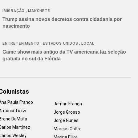
cancelamentos
,
IMIGRAÇÃO
MANCHETE
Trump assina novos decretos contra cidadania por
nascimento
,
,
ENTRETENIMENTO
ESTADOS UNIDOS
LOCAL
Game show mais antigo da TV americana faz seleção
gratuita no sul da Flórida
Colunistas
Ana Paula Franco
Jamari França
Antonio Tozzi
Jorge Grosso
Breno DaMata
Jorge Nunes
Carlos Martinez
Marcus Coltro
Carlos Wesley
Marina Elliot