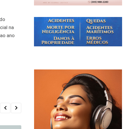
 do
ial na
 ao ano