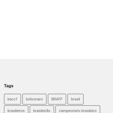
Tags
baccf
bolsonaro
BRAFF
brasil
brasileiros
brasileirão
campeonato brasileiro