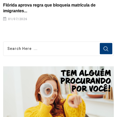
Flórida aprova regra que bloqueia matrícula de
A
imigrantes...
01/07/2026