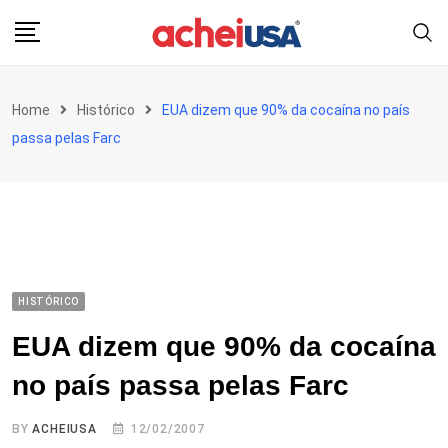
Skip
to
content
Home
Histórico
EUA dizem que 90% da cocaína no país
passa pelas Farc
HISTÓRICO
EUA dizem que 90% da cocaína
no país passa pelas Farc
BY
ACHEIUSA
12/02/2007