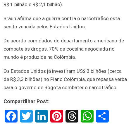
R$ 1 bilhão e R$ 2,1 bilhão).
Braun afirma que a guerra contra o narcotráfico está
sendo vencida pelos Estados Unidos.
De acordo com dados do departamento americano de
combate às drogas, 70% da cocaína negociada no
mundo é produzida na Colômbia.
Os Estados Unidos já investiram US$ 3 bilhões (cerca
de R$ 3,3 bilhões) no Plano Colômbia, que repassa verba
para o governo de Bogotá combater o narcotráfico.
Compartilhar Post:
F
T
L
P
T
W
S
a
w
i
i
h
h
h