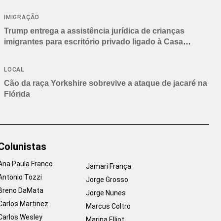
IMIGRAÇÃO
Trump entrega a assistência jurídica de crianças
imigrantes para escritório privado ligado à Casa
Branca
LOCAL
Cão da raça Yorkshire sobrevive a ataque de jacaré na
Flórida
Colunistas
Ana Paula Franco
Jamari França
Antonio Tozzi
Jorge Grosso
Breno DaMata
Jorge Nunes
Carlos Martinez
Marcus Coltro
Carlos Wesley
Marina Elliot