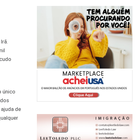
Irã.
mil
scudo
o único
ados
 ajuda de
qualquer