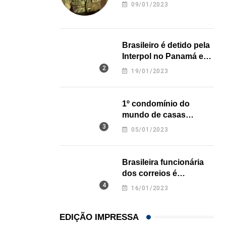
revela onde deixou o
09/01/2023
corpo
21/01/2026
Brasileiro é detido pela
Interpol no Panamá e
pode pegar prisão
19/01/2023
perpétua nos EUA
1º condomínio do
mundo de casas
impressas em 3D é
05/01/2023
inaugurado no Texas
Brasileira funcionária
dos correios é
assassinada a facadas
16/01/2023
na Califórnia
EDIÇÃO IMPRESSA