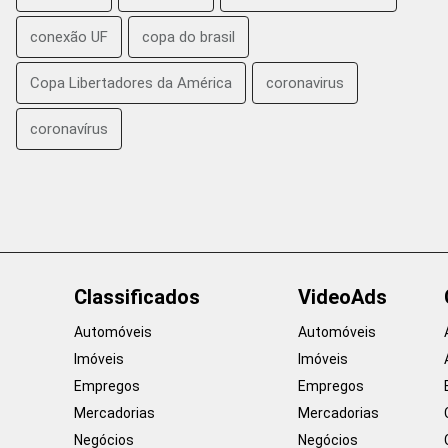
conexão UF
copa do brasil
Copa Libertadores da América
coronavirus
coronavírus
Classificados
VideoAds
Automóveis
Automóveis
Imóveis
Imóveis
Empregos
Empregos
Mercadorias
Mercadorias
Negócios
Negócios