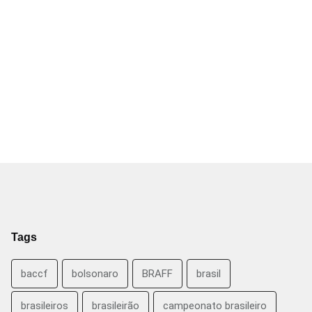
Tags
baccf
bolsonaro
BRAFF
brasil
brasileiros
brasileirão
campeonato brasileiro