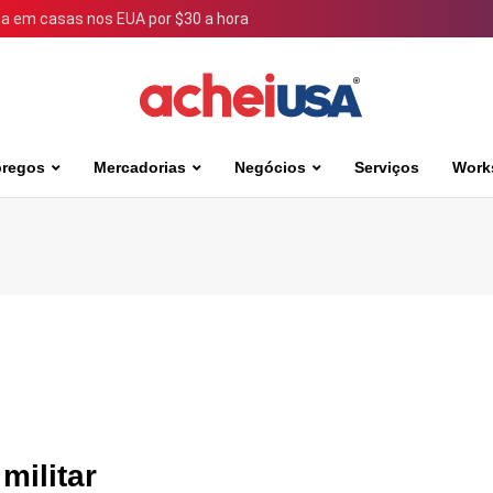
 em casas nos EUA por $30 a hora
regos
Mercadorias
Negócios
Serviços
Work
militar