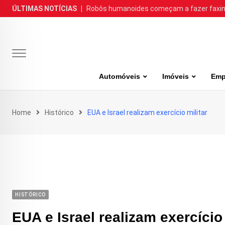
Skip
ÚLTIMAS NOTÍCIAS
|
Robôs humanoides começam a fazer faxina
to
content
Automóveis
Imóveis
Emp
Home
Histórico
EUA e Israel realizam exercício militar
HISTÓRICO
EUA e Israel realizam exercício 