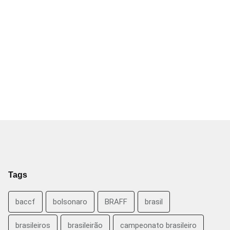
Tags
baccf
bolsonaro
BRAFF
brasil
brasileiros
brasileirão
campeonato brasileiro