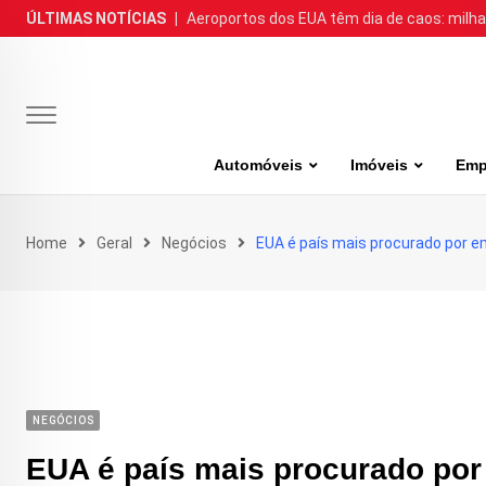
Skip
ÚLTIMAS NOTÍCIAS
|
Aeroportos dos EUA têm dia de caos: milh
to
content
Automóveis
Imóveis
Emp
Home
Geral
Negócios
EUA é país mais procurado por e
NEGÓCIOS
EUA é país mais procurado por