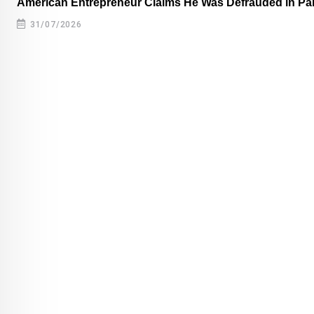
American Entrepreneur Claims He Was Defrauded in P
31/07/2026