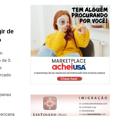
ir de
o
em
 de S.
e
ercado
apenas
ericana