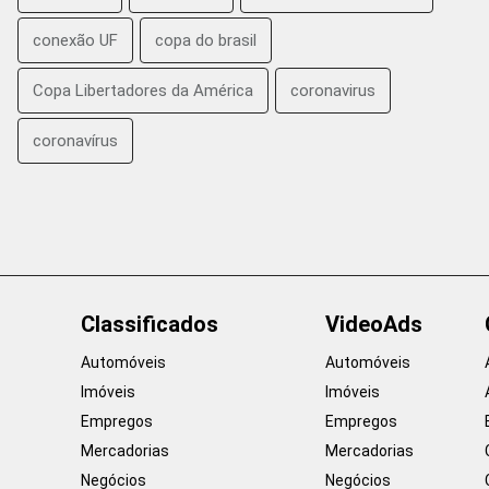
conexão UF
copa do brasil
Copa Libertadores da América
coronavirus
coronavírus
Classificados
VideoAds
Automóveis
Automóveis
Imóveis
Imóveis
Empregos
Empregos
Mercadorias
Mercadorias
Negócios
Negócios