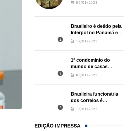
revela onde deixou o
09/01/2023
corpo
Brasileiro é detido pela
Interpol no Panamá e
pode pegar prisão
19/01/2023
perpétua nos EUA
1º condomínio do
mundo de casas
impressas em 3D é
05/01/2023
inaugurado no Texas
Brasileira funcionária
dos correios é
assassinada a facadas
16/01/2023
na Califórnia
NEGÓCIOS
EDIÇÃO IMPRESSA