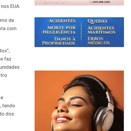
 nos EUA.
imo de
onta com
dos”,
ue faz
tunidades
ntro
te
, tendo
ndo dos