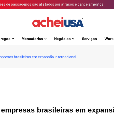
ares de passageiros são afetados por atrasos e cancelamentos
regos
Mercadorias
Negócios
Serviços
Work
mpresas brasileiras em expansão internacional
 empresas brasileiras em expans