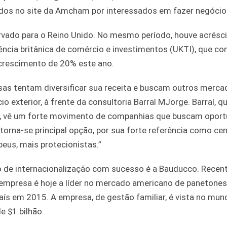
os no site da Amcham por interessados em fazer negócio
vado para o Reino Unido. No mesmo período, houve acrésc
ência britânica de comércio e investimentos (UKTI), que c
a crescimento de 20% este ano.
as tentam diversificar sua receita e buscam outros merca
o exterior, à frente da consultoria Barral MJorge. Barral, q
s, vê um forte movimento de companhias que buscam opor
torna-se principal opção, por sua forte referência como ce
peus, mais protecionistas.”
o de internacionalização com sucesso é a Bauducco. Recen
empresa é hoje a líder no mercado americano de panetones
aís em 2015. A empresa, de gestão familiar, é vista no mu
 $1 bilhão.