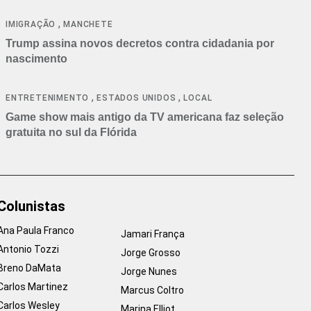
cancelamentos
,
IMIGRAÇÃO
MANCHETE
Trump assina novos decretos contra cidadania por
nascimento
,
,
ENTRETENIMENTO
ESTADOS UNIDOS
LOCAL
Game show mais antigo da TV americana faz seleção
gratuita no sul da Flórida
Colunistas
Ana Paula Franco
Jamari França
Antonio Tozzi
Jorge Grosso
Breno DaMata
Jorge Nunes
Carlos Martinez
Marcus Coltro
Carlos Wesley
Marina Elliot