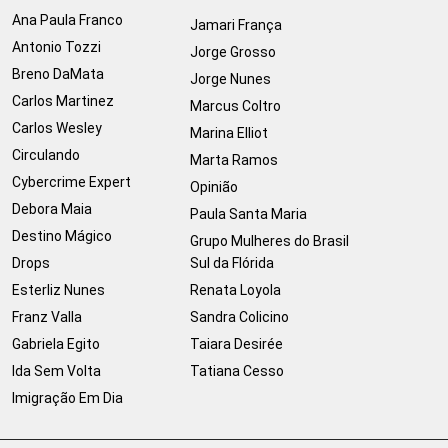
Ana Paula Franco
Jamari França
Antonio Tozzi
Jorge Grosso
Breno DaMata
Jorge Nunes
Carlos Martinez
Marcus Coltro
Carlos Wesley
Marina Elliot
Circulando
Marta Ramos
Cybercrime Expert
Opinião
Debora Maia
Paula Santa Maria
Destino Mágico
Grupo Mulheres do Brasil
Drops
Sul da Flórida
Esterliz Nunes
Renata Loyola
Franz Valla
Sandra Colicino
Gabriela Egito
Taiara Desirée
Ida Sem Volta
Tatiana Cesso
Imigração Em Dia