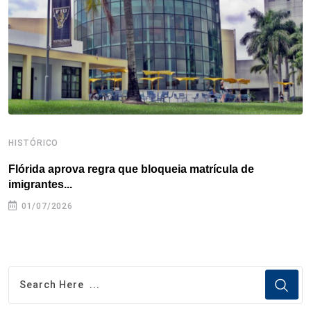
k
n
s
p
t
HISTÓRICO
H
Flórida aprova regra que bloqueia matrícula de
A
imigrantes...
01/07/2026