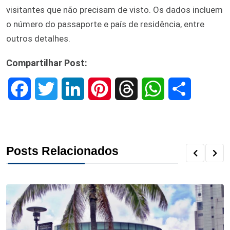
visitantes que não precisam de visto. Os dados incluem
o número do passaporte e país de residência, entre
outros detalhes.
Compartilhar Post:
F
T
L
P
T
W
S
a
w
i
i
h
h
h
c
i
n
n
r
a
a
Posts Relacionados
e
t
k
t
e
t
r
b
t
e
e
a
s
e
o
e
d
r
d
A
o
r
I
e
s
p