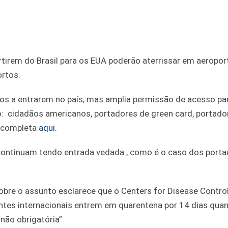
tirem do Brasil para os EUA poderão aterrissar em aeropor
rtos.
iros a entrarem no país, mas amplia permissão de acesso p
 cidadãos americanos, portadores de green card, portado
ta completa
aqui.
continuam tendo entrada vedada , como é o caso dos porta
obre o assunto esclarece que o Centers for Disease Contro
ntes internacionais entrem em quarentena por 14 dias qua
não obrigatória”.