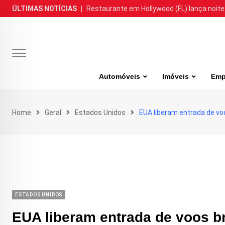
Skip
ÚLTIMAS NOTÍCIAS
|
Restaurante em Hollywood (FL) lança noite
to
content
Automóveis
Imóveis
Emp
Home
Geral
Estados Unidos
EUA liberam entrada de vo
ESTADOS UNIDOS
EUA liberam entrada de voos br