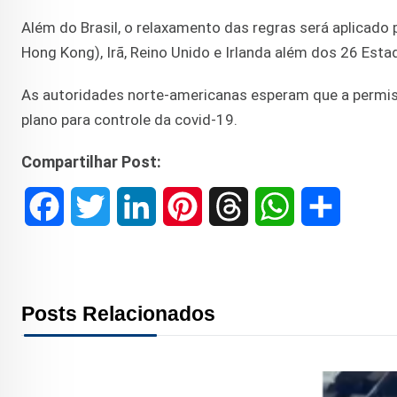
Além do Brasil, o relaxamento das regras será aplicad
Hong Kong), Irã, Reino Unido e Irlanda além dos 26 Est
As autoridades norte-americanas esperam que a permiss
plano para controle da covid-19.
Compartilhar Post:
F
T
L
P
T
W
S
a
w
i
i
h
h
h
c
i
n
n
r
a
a
Posts Relacionados
e
t
k
t
e
t
r
b
t
e
e
a
s
e