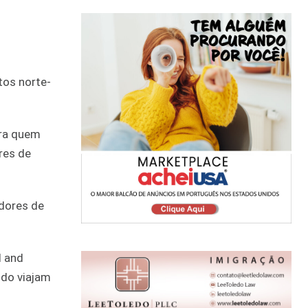
tos norte-
ara quem
res de
dores de
l and
ndo viajam