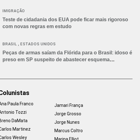
IMIGRAÇÃO
Teste de cidadania dos EUA pode ficar mais rigoroso
com novas regras em estudo
,
BRASIL
ESTADOS UNIDOS
Peças de armas saíam da Flórida para o Brasil: idoso é
preso em SP suspeito de abastecer esquema
criminoso
Colunistas
Ana Paula Franco
Jamari França
Antonio Tozzi
Jorge Grosso
Breno DaMata
Jorge Nunes
Carlos Martinez
Marcus Coltro
Carlos Wesley
Marina Elliot