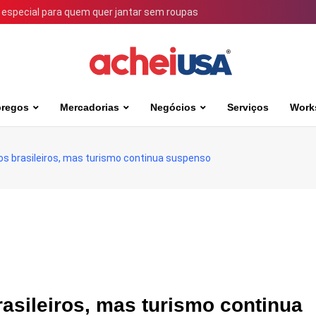
 especial para quem quer jantar sem roupas
regos
Mercadorias
Negócios
Serviços
Work
os brasileiros, mas turismo continua suspenso
asileiros, mas turismo continua