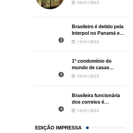
revela onde deixou o
09/01/2023
corpo
Brasileiro é detido pela
Interpol no Panamá e
,
,
BRASIL
ESTADOS UNIDOS
pode pegar prisão
19/01/2023
perpétua nos EUA
Em medida inédita, EUA revogam visto de embaix
05/08/2026
1º condomínio do
mundo de casas
impressas em 3D é
05/01/2023
inaugurado no Texas
Brasileira funcionária
dos correios é
assassinada a facadas
16/01/2023
na Califórnia
EDIÇÃO IMPRESSA