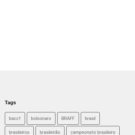
Tags
baccf
bolsonaro
BRAFF
brasil
brasileiros
brasileirão
campeonato brasileiro