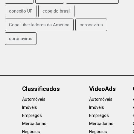
conexão UF
copa do brasil
Copa Libertadores da América
coronavirus
coronavírus
Classificados
VideoAds
Automóveis
Automóveis
Imóveis
Imóveis
Empregos
Empregos
Mercadorias
Mercadorias
Negócios
Negócios