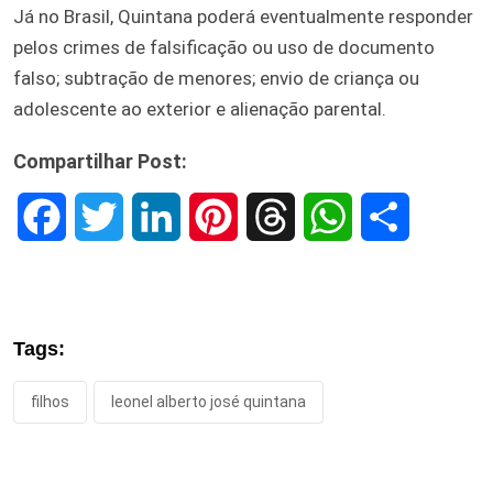
Já no Brasil, Quintana poderá eventualmente responder
pelos crimes de falsificação ou uso de documento
falso; subtração de menores; envio de criança ou
adolescente ao exterior e alienação parental.
Compartilhar Post:
F
T
L
P
T
W
S
a
w
i
i
h
h
h
c
i
n
n
r
a
a
Tags:
e
t
k
t
e
t
r
filhos
leonel alberto josé quintana
b
t
e
e
a
s
e
o
e
d
r
d
A