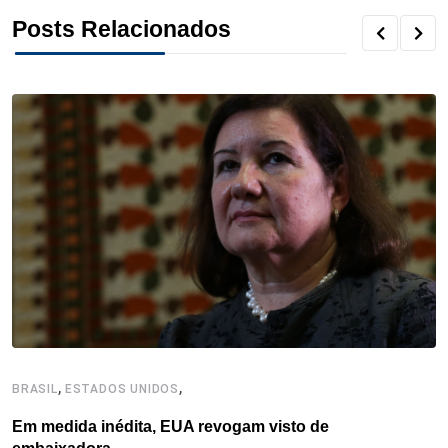
o
r
I
e
s
p
Posts Relacionados
k
n
s
p
t
,
,
BRASIL
ESTADOS UNIDOS
C
Em medida inédita, EUA revogam visto de
P