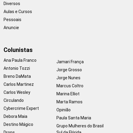
Diversos
Aulas e Cursos
Pessoais
Anuncie
Colunistas
Ana Paula Franco
Jamari França
Antonio Tozzi
Jorge Grosso
Breno DaMata
Jorge Nunes
Carlos Martinez
Marcus Coltro
Carlos Wesley
Marina Elliot
Circulando
Marta Ramos
Cybercrime Expert
Opinião
Debora Maia
Paula Santa Maria
Destino Mágico
Grupo Mulheres do Brasil
Drops
Sul da Flórida