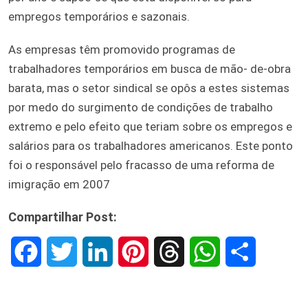
empregos temporários e sazonais.
As empresas têm promovido programas de
trabalhadores temporários em busca de mão- de-obra
barata, mas o setor sindical se opôs a estes sistemas
por medo do surgimento de condições de trabalho
extremo e pelo efeito que teriam sobre os empregos e
salários para os trabalhadores americanos. Este ponto
foi o responsável pelo fracasso de uma reforma de
imigração em 2007
Compartilhar Post:
F
T
L
P
T
W
S
a
w
i
i
h
h
h