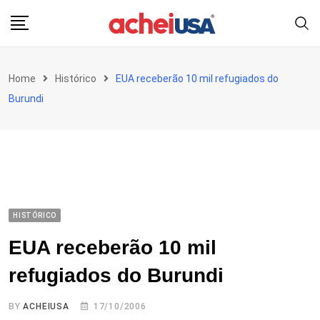
Skip
to
content
Home
Histórico
EUA receberão 10 mil refugiados do
Burundi
HISTÓRICO
EUA receberão 10 mil
refugiados do Burundi
BY
ACHEIUSA
17/10/2006