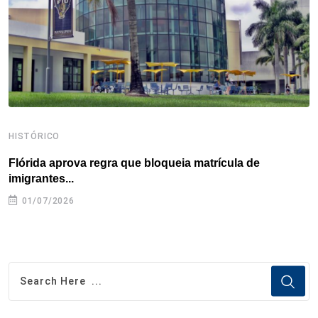
k
n
s
p
t
HISTÓRICO
H
Flórida aprova regra que bloqueia matrícula de
A
imigrantes...
01/07/2026