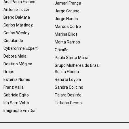
Ana Paula Franco
Jamari França
Antonio Tozzi
Jorge Grosso
Breno DaMata
Jorge Nunes
Carlos Martinez
Marcus Coltro
Carlos Wesley
Marina Elliot
Circulando
Marta Ramos
Cybercrime Expert
Opinião
Debora Maia
Paula Santa Maria
Destino Mágico
Grupo Mulheres do Brasil
Drops
Sul da Flórida
Esterliz Nunes
Renata Loyola
Franz Valla
Sandra Colicino
Gabriela Egito
Taiara Desirée
Ida Sem Volta
Tatiana Cesso
Imigração Em Dia