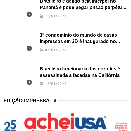
Brasileiro é detido pela Interpol no
Panamá e pode pegar prisão perpétua
nos EUA
19/01/2023
1º condomínio do mundo de casas
impressas em 3D é inaugurado no
Texas
05/01/2023
Brasileira funcionária dos correios é
assassinada a facadas na Califórnia
16/01/2023
EDIÇÃO IMPRESSA