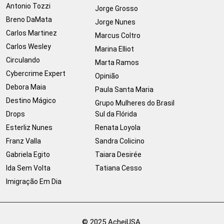
Antonio Tozzi
Jorge Grosso
Breno DaMata
Jorge Nunes
Carlos Martinez
Marcus Coltro
Carlos Wesley
Marina Elliot
Circulando
Marta Ramos
Cybercrime Expert
Opinião
Debora Maia
Paula Santa Maria
Destino Mágico
Grupo Mulheres do Brasil
Drops
Sul da Flórida
Esterliz Nunes
Renata Loyola
Franz Valla
Sandra Colicino
Gabriela Egito
Taiara Desirée
Ida Sem Volta
Tatiana Cesso
Imigração Em Dia
© 2025 AcheiUSA.