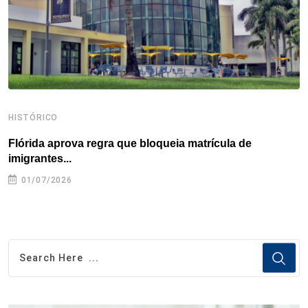
t
HISTÓRICO
H
Flórida aprova regra que bloqueia matrícula de
A
imigrantes...
01/07/2026