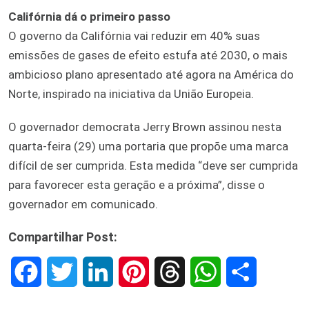
Califórnia dá o primeiro passo
O governo da Califórnia vai reduzir em 40% suas
emissões de gases de efeito estufa até 2030, o mais
ambicioso plano apresentado até agora na América do
Norte, inspirado na iniciativa da União Europeia.
O governador democrata Jerry Brown assinou nesta
quarta-feira (29) uma portaria que propõe uma marca
difícil de ser cumprida. Esta medida “deve ser cumprida
para favorecer esta geração e a próxima”, disse o
governador em comunicado.
Compartilhar Post:
F
T
L
P
T
W
S
a
w
i
i
h
h
h