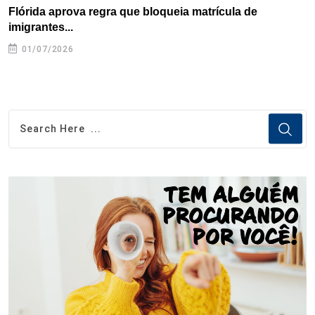
Flórida aprova regra que bloqueia matrícula de
A
imigrantes...
01/07/2026