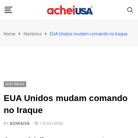
Skip
to
content
Home
Histórico
EUA Unidos mudam comando no Iraque
HISTÓRICO
EUA Unidos mudam comando
no Iraque
BY
ACHEIUSA
19/09/2008