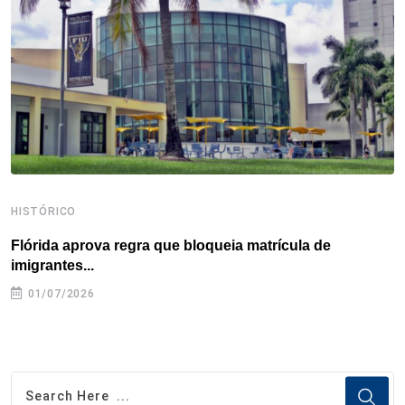
o
r
I
e
s
p
k
n
s
p
t
HISTÓRICO
H
Flórida aprova regra que bloqueia matrícula de
A
imigrantes...
01/07/2026