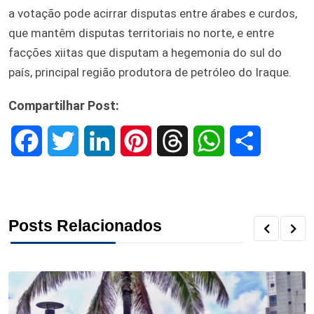
a votação pode acirrar disputas entre árabes e curdos,
que mantêm disputas territoriais no norte, e entre
facções xiitas que disputam a hegemonia do sul do
país, principal região produtora de petróleo do Iraque.
Compartilhar Post:
F
T
L
P
T
W
S
a
w
i
i
h
h
h
c
i
n
n
r
a
a
Posts Relacionados
e
t
k
t
e
t
r
b
t
e
e
a
s
e
o
e
d
r
d
A