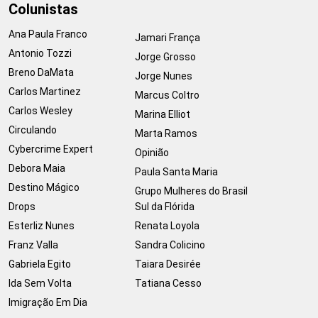
Colunistas
Ana Paula Franco
Jamari França
Antonio Tozzi
Jorge Grosso
Breno DaMata
Jorge Nunes
Carlos Martinez
Marcus Coltro
Carlos Wesley
Marina Elliot
Circulando
Marta Ramos
Cybercrime Expert
Opinião
Debora Maia
Paula Santa Maria
Destino Mágico
Grupo Mulheres do Brasil
Drops
Sul da Flórida
Esterliz Nunes
Renata Loyola
Franz Valla
Sandra Colicino
Gabriela Egito
Taiara Desirée
Ida Sem Volta
Tatiana Cesso
Imigração Em Dia