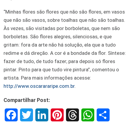
“Minhas flores são flores que não são flores, em vasos
que não são vasos, sobre toalhas que não são toalhas.
Às vezes, são visitadas por borboletas, que nem são
borboletas. São flores alegres, silenciosas, e que
gritam: fora da arte não há solução, ela que a tudo
redime e dá direção. A cor é a bondade da flor. Síntese:
fazer de tudo, de tudo fazer; para depois só flores
pintar. Pinto para que tudo vire pintura”, comentou o
artista. Para mais informações acesse:
http://www.oscarararipe.com.br
.
Compartilhar Post:
F
T
L
P
T
W
S
a
w
i
i
h
h
h