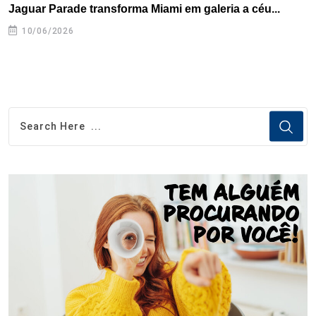
Jaguar Parade transforma Miami em galeria a céu...
B
e
10/06/2026