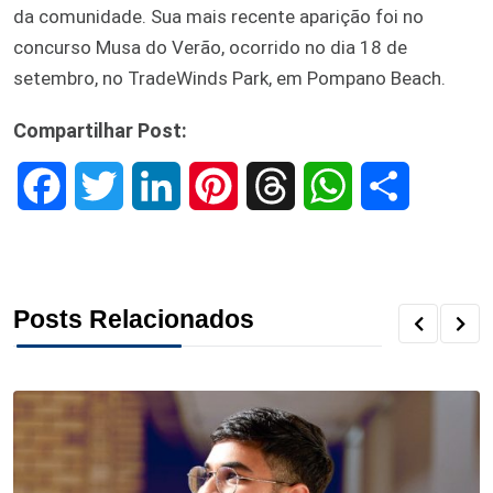
da comunidade. Sua mais recente aparição foi no
concurso Musa do Verão, ocorrido no dia 18 de
setembro, no TradeWinds Park, em Pompano Beach.
Compartilhar Post:
F
T
L
P
T
W
S
a
w
i
i
h
h
h
c
i
n
n
r
a
a
Posts Relacionados
e
t
k
t
e
t
r
b
t
e
e
a
s
e
o
e
d
r
d
A
o
r
I
e
s
p