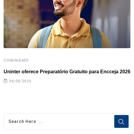
k
n
s
p
t
COMUNIDADE
B
Uninter oferece Preparatório Gratuito para Encceja 2026
E
e
06/08/2026