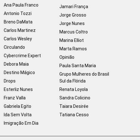
Ana Paula Franco
Jamari França
Antonio Tozzi
Jorge Grosso
Breno DaMata
Jorge Nunes
Carlos Martinez
Marcus Coltro
Carlos Wesley
Marina Elliot
Circulando
Marta Ramos
Cybercrime Expert
Opinião
Debora Maia
Paula Santa Maria
Destino Mágico
Grupo Mulheres do Brasil
Drops
Sul da Flórida
Esterliz Nunes
Renata Loyola
Franz Valla
Sandra Colicino
Gabriela Egito
Taiara Desirée
Ida Sem Volta
Tatiana Cesso
Imigração Em Dia