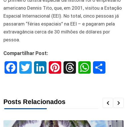
americano Dennis Tito, que, em 2001, visitou a Estação
Espacial Internacional (EEI). No total, cinco pessoas já
passaram “férias espaciais” na EEI – e pagaram pela
extravagância cerca de 30 milhões de dólares por
pessoa.
Compartilhar Post:
F
T
L
P
T
W
S
a
w
i
i
h
h
h
c
i
n
n
r
a
a
Posts Relacionados
e
t
k
t
e
t
r
b
t
e
e
a
s
e