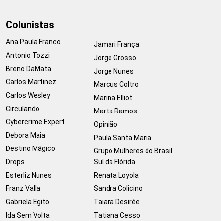
Colunistas
Ana Paula Franco
Jamari França
Antonio Tozzi
Jorge Grosso
Breno DaMata
Jorge Nunes
Carlos Martinez
Marcus Coltro
Carlos Wesley
Marina Elliot
Circulando
Marta Ramos
Cybercrime Expert
Opinião
Debora Maia
Paula Santa Maria
Destino Mágico
Grupo Mulheres do Brasil
Drops
Sul da Flórida
Esterliz Nunes
Renata Loyola
Franz Valla
Sandra Colicino
Gabriela Egito
Taiara Desirée
Ida Sem Volta
Tatiana Cesso