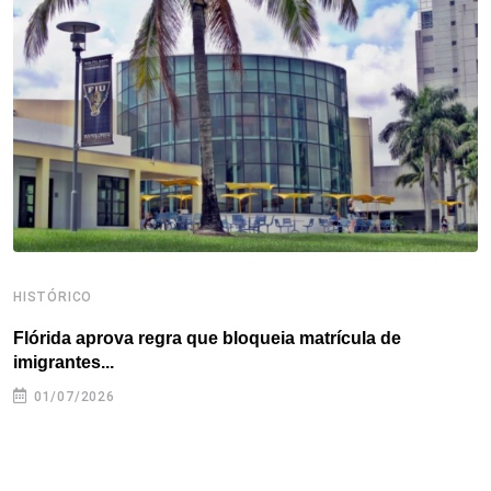
o
e
d
r
d
A
o
r
I
e
s
p
k
n
s
p
t
HISTÓRICO
H
Flórida aprova regra que bloqueia matrícula de
A
imigrantes...
01/07/2026