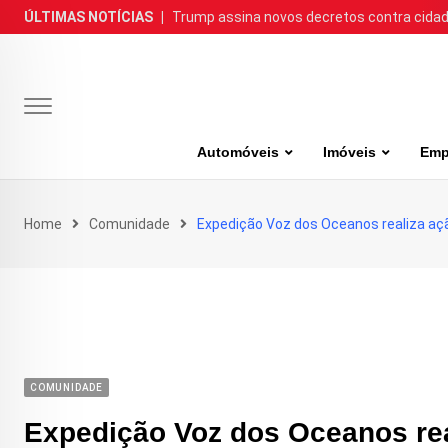
Skip
ÚLTIMAS NOTÍCIAS
|
Trump assina novos decretos contra cida
to
content
Automóveis
Imóveis
Emp
Home
Comunidade
Expedição Voz dos Oceanos realiza açã
COMUNIDADE
Expedição Voz dos Oceanos rea