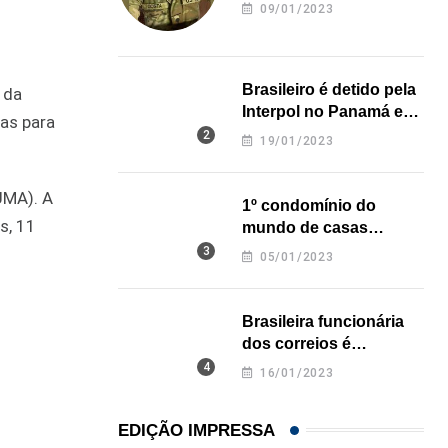
revela onde deixou o
09/01/2023
corpo
Brasileiro é detido pela
 da
Interpol no Panamá e
ras para
pode pegar prisão
19/01/2023
perpétua nos EUA
UMA). A
1º condomínio do
s, 11
mundo de casas
impressas em 3D é
05/01/2023
inaugurado no Texas
Brasileira funcionária
dos correios é
assassinada a facadas
16/01/2023
na Califórnia
EDIÇÃO IMPRESSA