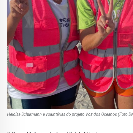
Heloísa Schurmann e voluntárias do projeto Voz dos Oceanos (Foto Div