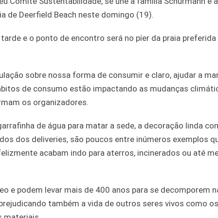
seu Comitê Sustentabilidade, se une à família Schürmann e a
ia de Deerfield Beach neste domingo (19).
a tarde e o ponto de encontro será no píer da praia preferida
opulação sobre nossa forma de consumir e claro, ajudar a ma
hábitos de consumo estão impactando as mudanças climáti
irmam os organizadores.
arrafinha de água para matar a sede, a decoração linda co
idos dos deliveries, são poucos entre inúmeros exemplos q
nfelizmente acabam indo para aterros, incinerados ou até 
óleo e podem levar mais de 400 anos para se decomporem n
prejudicando também a vida de outros seres vivos como os
 materiais.