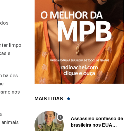
 dos
nter limpo
cas e
m balões
ue
mesmo nos
MAIS LIDAS
a
Assassino confesso de
 animais
brasileira nos EUA