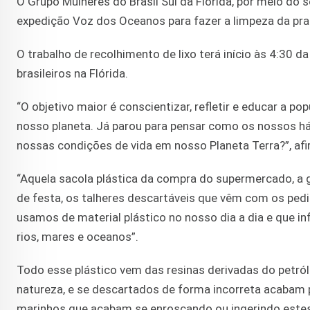
O Grupo Mulheres do Brasil Sul da Flórida, por meio do 
expedição Voz dos Oceanos para fazer a limpeza da pra
O trabalho de recolhimento de lixo terá início às 4:30 d
brasileiros na Flórida.
“O objetivo maior é conscientizar, refletir e educar a p
nosso planeta. Já parou para pensar como os nossos 
nossas condições de vida em nosso Planeta Terra?”, af
“Aquela sacola plástica da compra do supermercado, a g
de festa, os talheres descartáveis que vêm com os ped
usamos de material plástico no nosso dia a dia e que i
rios, mares e oceanos”.
Todo esse plástico vem das resinas derivadas do petr
natureza, e se descartados de forma incorreta acabam 
marinhos que acabam se enroscando ou ingerindo estes