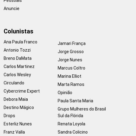
Pessoais
Anuncie
Colunistas
Ana Paula Franco
Jamari França
Antonio Tozzi
Jorge Grosso
Breno DaMata
Jorge Nunes
Carlos Martinez
Marcus Coltro
Carlos Wesley
Marina Elliot
Circulando
Marta Ramos
Cybercrime Expert
Opinião
Debora Maia
Paula Santa Maria
Destino Mágico
Grupo Mulheres do Brasil
Drops
Sul da Flórida
Esterliz Nunes
Renata Loyola
Franz Valla
Sandra Colicino