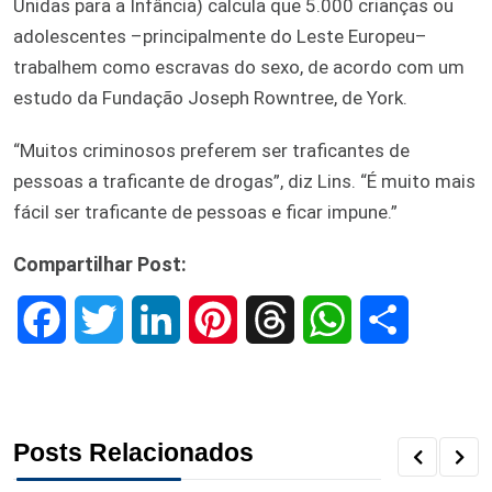
Unidas para a Infância) calcula que 5.000 crianças ou
adolescentes –principalmente do Leste Europeu–
trabalhem como escravas do sexo, de acordo com um
estudo da Fundação Joseph Rowntree, de York.
“Muitos criminosos preferem ser traficantes de
pessoas a traficante de drogas”, diz Lins. “É muito mais
fácil ser traficante de pessoas e ficar impune.”
Compartilhar Post:
F
T
L
P
T
W
S
a
w
i
i
h
h
h
c
i
n
n
r
a
a
Posts Relacionados
e
t
k
t
e
t
r