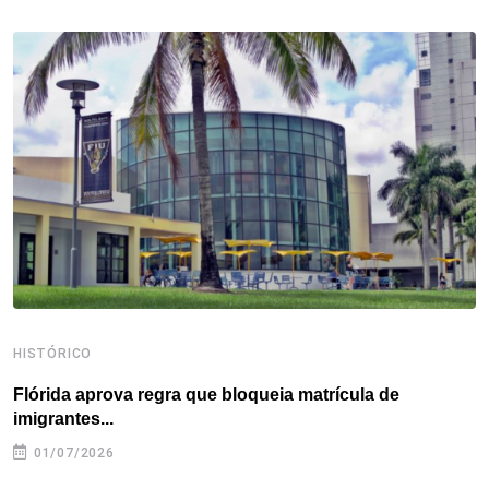
b
t
e
e
a
s
e
o
e
d
r
d
A
o
r
I
e
s
p
k
n
s
p
t
HISTÓRICO
H
Flórida aprova regra que bloqueia matrícula de
A
imigrantes...
01/07/2026