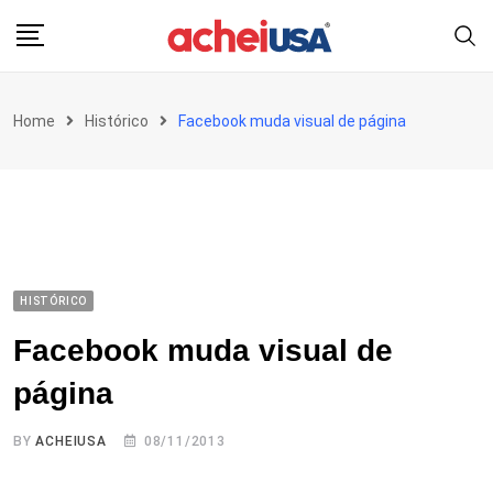
Skip
to
content
Home
Histórico
Facebook muda visual de página
HISTÓRICO
Facebook muda visual de
página
BY
ACHEIUSA
08/11/2013