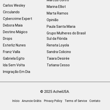
Carlos Wesley
Marina Elliot
Circulando
Marta Ramos
Cybercrime Expert
Opinião
Debora Maia
Paula Santa Maria
Destino Mágico
Grupo Mulheres do Brasil
Drops
Sul da Flórida
Esterliz Nunes
Renata Loyola
Franz Valla
Sandra Colicino
Gabriela Egito
Taiara Desirée
Ida Sem Volta
Tatiana Cesso
Imigração Em Dia
© 2025 AcheiUSA.
Início
Anuncie Grátis
Privacy Policy
Terms of Service
Contato