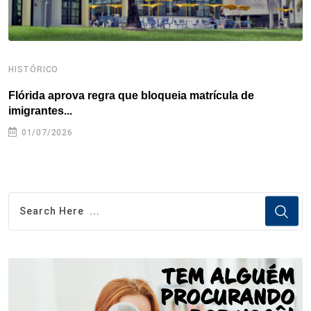
HISTÓRICO
H
Flórida aprova regra que bloqueia matrícula de
A
imigrantes...
01/07/2026