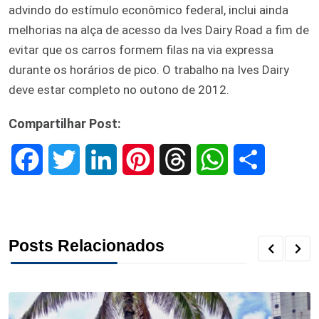
advindo do estímulo econômico federal, inclui ainda
melhorias na alça de acesso da Ives Dairy Road a fim de
evitar que os carros formem filas na via expressa
durante os horários de pico. O trabalho na Ives Dairy
deve estar completo no outono de 2012.
Compartilhar Post:
F
T
L
P
T
W
S
a
w
i
i
h
h
h
c
i
n
n
r
a
a
Posts Relacionados
e
t
k
t
e
t
r
b
t
e
e
a
s
e
o
e
d
r
d
A