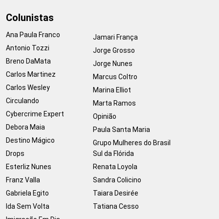
Colunistas
Ana Paula Franco
Jamari França
Antonio Tozzi
Jorge Grosso
Breno DaMata
Jorge Nunes
Carlos Martinez
Marcus Coltro
Carlos Wesley
Marina Elliot
Circulando
Marta Ramos
Cybercrime Expert
Opinião
Debora Maia
Paula Santa Maria
Destino Mágico
Grupo Mulheres do Brasil
Drops
Sul da Flórida
Esterliz Nunes
Renata Loyola
Franz Valla
Sandra Colicino
Gabriela Egito
Taiara Desirée
Ida Sem Volta
Tatiana Cesso