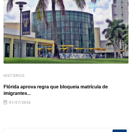
o
r
I
e
s
p
k
n
s
p
t
HISTÓRICO
H
Flórida aprova regra que bloqueia matrícula de
A
imigrantes...
01/07/2026