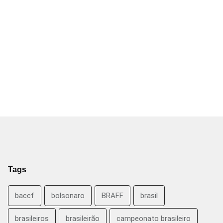
Tags
baccf
bolsonaro
BRAFF
brasil
brasileiros
brasileirão
campeonato brasileiro