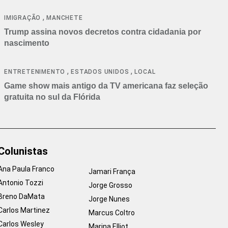
cancelamentos
,
IMIGRAÇÃO
MANCHETE
Trump assina novos decretos contra cidadania por
nascimento
,
,
ENTRETENIMENTO
ESTADOS UNIDOS
LOCAL
Game show mais antigo da TV americana faz seleção
gratuita no sul da Flórida
Colunistas
Ana Paula Franco
Jamari França
Antonio Tozzi
Jorge Grosso
Breno DaMata
Jorge Nunes
Carlos Martinez
Marcus Coltro
Carlos Wesley
Marina Elliot