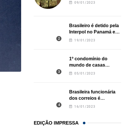
revela onde deixou o
09/01/2023
corpo
Brasileiro é detido pela
Interpol no Panamá e
pode pegar prisão
19/01/2023
perpétua nos EUA
1º condomínio do
mundo de casas
impressas em 3D é
05/01/2023
inaugurado no Texas
,
,
BRASIL
ESTADOS UNIDOS
MUNDO
Brasileira funcionária
Brasil e EUA alertam cidadãos sobre viagens ao..
dos correios é
23/07/2026
assassinada a facadas
16/01/2023
na Califórnia
EDIÇÃO IMPRESSA