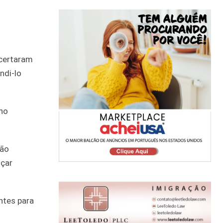
acertaram
ndi-lo
rno
não
oçar
ntes para