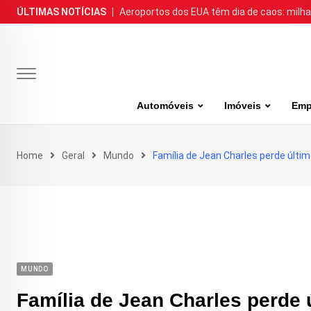
Skip
ÚLTIMAS NOTÍCIAS
|
Aeroportos dos EUA têm dia de caos: milh
to
content
Automóveis
Imóveis
Emp
Home
Geral
Mundo
Família de Jean Charles perde último
MUNDO
Família de Jean Charles perde ú