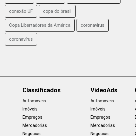
conexão UF
copa do brasil
Copa Libertadores da América
coronavirus
coronavírus
Classificados
VideoAds
Automóveis
Automóveis
Imóveis
Imóveis
Empregos
Empregos
Mercadorias
Mercadorias
Negócios
Negócios