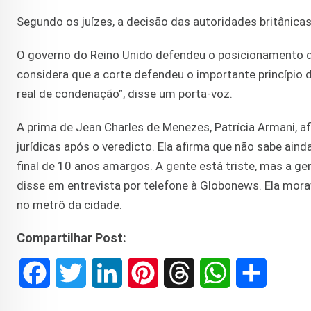
Segundo os juízes, a decisão das autoridades britânicas
O governo do Reino Unido defendeu o posicionamento d
considera que a corte defendeu o importante princípio
real de condenação”, disse um porta-voz.
A prima de Jean Charles de Menezes, Patrícia Armani, a
jurídicas após o veredicto. Ela afirma que não sabe aind
final de 10 anos amargos. A gente está triste, mas a ge
disse em entrevista por telefone à Globonews. Ela mor
no metrô da cidade.
Compartilhar Post:
F
T
L
P
T
W
S
a
w
i
i
h
h
h