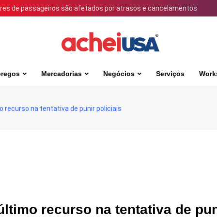
ares de passageiros são afetados por atrasos e cancelamentos
regos
Mercadorias
Negócios
Serviços
Work
 recurso na tentativa de punir policiais
ltimo recurso na tentativa de pun