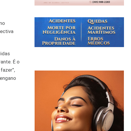
rno
ectiva
didas
ante. É o
fazer”,
r engano