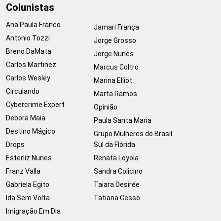
Colunistas
Ana Paula Franco
Jamari França
Antonio Tozzi
Jorge Grosso
Breno DaMata
Jorge Nunes
Carlos Martinez
Marcus Coltro
Carlos Wesley
Marina Elliot
Circulando
Marta Ramos
Cybercrime Expert
Opinião
Debora Maia
Paula Santa Maria
Destino Mágico
Grupo Mulheres do Brasil
Drops
Sul da Flórida
Esterliz Nunes
Renata Loyola
Franz Valla
Sandra Colicino
Gabriela Egito
Taiara Desirée
Ida Sem Volta
Tatiana Cesso
Imigração Em Dia