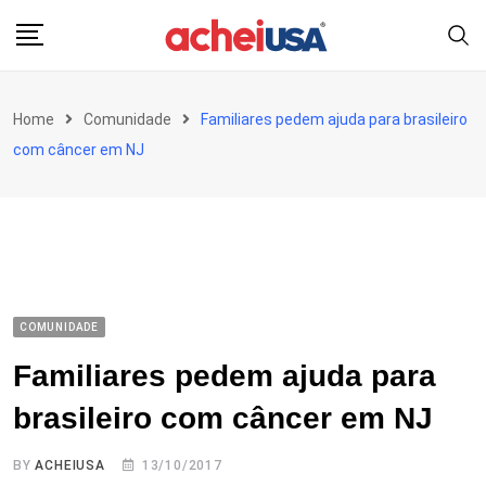
Skip
to
content
Home
Comunidade
Familiares pedem ajuda para brasileiro
com câncer em NJ
COMUNIDADE
Familiares pedem ajuda para
brasileiro com câncer em NJ
BY
ACHEIUSA
13/10/2017