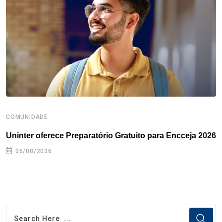
o
r
I
e
s
p
k
n
s
p
t
COMUNIDADE
B
Uninter oferece Preparatório Gratuito para Encceja 2026
E
e
06/08/2026