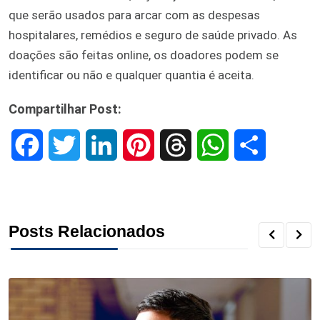
que serão usados para arcar com as despesas
hospitalares, remédios e seguro de saúde privado. As
doações são feitas online, os doadores podem se
identificar ou não e qualquer quantia é aceita.
Compartilhar Post:
F
T
L
P
T
W
S
a
w
i
i
h
h
h
c
i
n
n
r
a
a
Posts Relacionados
e
t
k
t
e
t
r
b
t
e
e
a
s
e
o
e
d
r
d
A