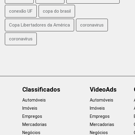
conexão UF
copa do brasil
Copa Libertadores da América
coronavirus
coronavírus
Classificados
VideoAds
Automóveis
Automóveis
Imóveis
Imóveis
Empregos
Empregos
Mercadorias
Mercadorias
Negócios
Negócios