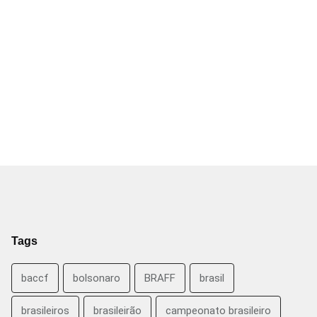
Tags
baccf
bolsonaro
BRAFF
brasil
brasileiros
brasileirão
campeonato brasileiro