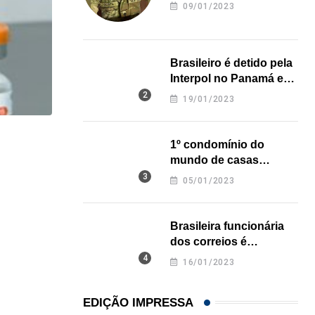
revela onde deixou o
09/01/2023
corpo
Brasileiro é detido pela
Interpol no Panamá e
pode pegar prisão
19/01/2023
perpétua nos EUA
1º condomínio do
NEGÓCIOS
mundo de casas
De São Paulo para os Estados Unidos: como...
impressas em 3D é
05/01/2023
inaugurado no Texas
31/07/2026
Brasileira funcionária
dos correios é
assassinada a facadas
16/01/2023
na Califórnia
EDIÇÃO IMPRESSA