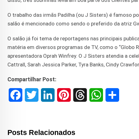
disso, três sobrinhas levaram boa parte dos clientes p
O trabalho das irmãs Padilha (ou J Sisters) é famoso po
salão é mencionado como sendo o preferido da atriz G
O salão já foi tema de reportagens nas principais public
matéria em diversos programas de TV, como o “Globo R
apresentadora Oprah Winfrey. O J Sisters atendia a ce
Cattrall, Sarah Jessica Parker, Tyra Banks, Cindy Crawfo
Compartilhar Post:
F
T
L
P
T
W
S
a
w
i
i
h
h
h
c
i
n
n
r
a
a
Posts Relacionados
e
t
k
t
e
t
r