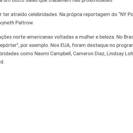
ara um outro salão que trabalham nas proximidades.
r ter atraído celebridades. Na própria reportagem do “NY Po
wyneth Paltrow.
ações norte-americanas voltadas a mulher e beleza. No Brasil
epórter”, por exemplo. Nos EUA, foram destaque no progr
lebridades como Naomi Campbell, Cameron Diaz, Lindsay Loh
rd.