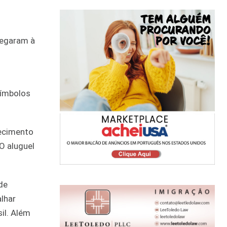
hegaram à
símbolos
lecimento
O aluguel
de
alhar
il. Além