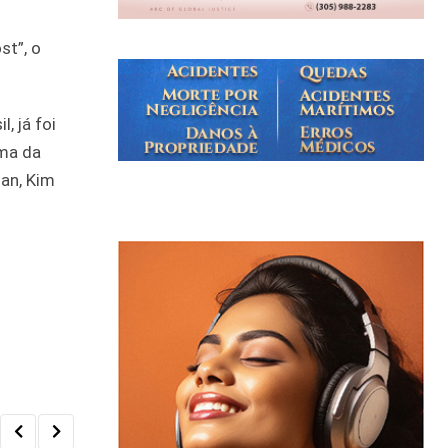
st”, o
, já foi
ama da
an, Kim