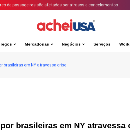
ares de passageiros são afetados por atrasos e cancelamentos
regos
Mercadorias
Negócios
Serviços
Work
r brasileiras em NY atravessa crise
por brasileiras em NY atravessa 