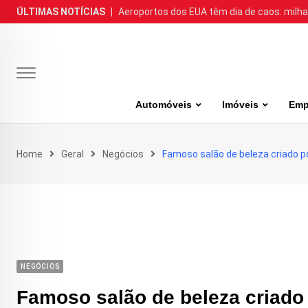
Skip
ÚLTIMAS NOTÍCIAS
|
Aeroportos dos EUA têm dia de caos: milh
to
content
Automóveis
Imóveis
Emp
Home
Geral
Negócios
Famoso salão de beleza criado po
NEGÓCIOS
Famoso salão de beleza criado 