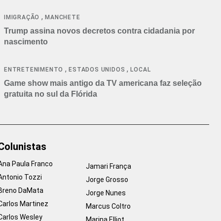
cancelamentos
,
IMIGRAÇÃO
MANCHETE
Trump assina novos decretos contra cidadania por
nascimento
,
,
ENTRETENIMENTO
ESTADOS UNIDOS
LOCAL
Game show mais antigo da TV americana faz seleção
gratuita no sul da Flórida
Colunistas
Ana Paula Franco
Jamari França
Antonio Tozzi
Jorge Grosso
Breno DaMata
Jorge Nunes
Carlos Martinez
Marcus Coltro
Carlos Wesley
Marina Elliot