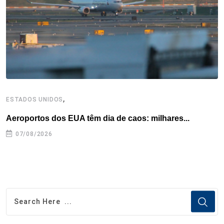
k
n
s
p
t
,
ESTADOS UNIDOS
I
Aeroportos dos EUA têm dia de caos: milhares...
T
n
07/08/2026