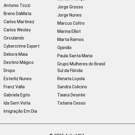
Antonio Tozzi
Jorge Grosso
Breno DaMata
Jorge Nunes
Carlos Martinez
Marcus Coltro
Carlos Wesley
Marina Elliot
Circulando
Marta Ramos
Cybercrime Expert
Opinião
Debora Maia
Paula Santa Maria
Destino Mágico
Grupo Mulheres do Brasil
Drops
Sul da Flórida
Esterliz Nunes
Renata Loyola
Franz Valla
Sandra Colicino
Gabriela Egito
Taiara Desirée
Ida Sem Volta
Tatiana Cesso
Imigração Em Dia