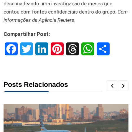
desencadeando uma investigação de meses que
contou com fontes confidenciais dentro do grupo.
Com
informações da Agência Reuters
.
Compartilhar Post:
F
T
L
P
T
W
S
a
w
i
i
h
h
h
c
i
n
n
r
a
a
Posts Relacionados
e
t
k
t
e
t
r
b
t
e
e
a
s
e
o
e
d
r
d
A
o
r
I
e
s
p