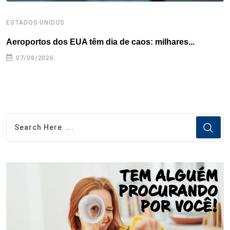
ESTADOS UNIDOS
E
Aeroportos dos EUA têm dia de caos: milhares...
G
07/08/2026