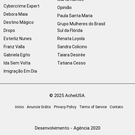
Cybercrime Expert
Opinião
Debora Maia
Paula Santa Maria
Destino Mágico
Grupo Mulheres do Brasil
Drops
Sul da Flórida
Esterliz Nunes
Renata Loyola
Franz Valla
Sandra Colicino
Gabriela Egito
Taiara Desirée
Ida Sem Volta
Tatiana Cesso
Imigração Em Dia
© 2025 AcheiUSA.
Início
Anuncie Grátis
Privacy Policy
Terms of Service
Contato
Desenvolvimento - Agência 2020