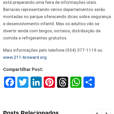
está preparando uma feira de informações úteis.
Barracas representando vários departamentos serão
montadas no parque oferecendo dicas sobre segurança
e desenvolvimento infantil. Mas os adultos vão se
divertir ainda com bingos, sorteios, distribuição de
comida e refrigerantes gratuitos.
Mais informações pelo telefone (954) 377-1119 ou
www.211-broward.org
.
Compartilhar Post:
F
T
L
P
T
W
S
a
w
i
i
h
h
h
c
i
n
n
r
a
a
Posts Relacionados