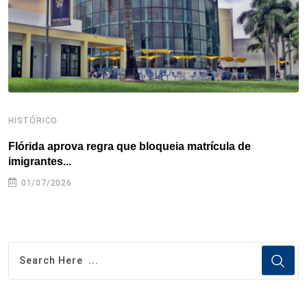
k
n
s
p
t
HISTÓRICO
H
Flórida aprova regra que bloqueia matrícula de
A
imigrantes...
01/07/2026