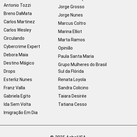
Antonio Tozzi
Jorge Grosso
Breno DaMata
Jorge Nunes
Carlos Martinez
Marcus Coltro
Carlos Wesley
Marina Elliot
Circulando
Marta Ramos
Cybercrime Expert
Opinião
Debora Maia
Paula Santa Maria
Destino Mágico
Grupo Mulheres do Brasil
Drops
Sul da Flórida
Esterliz Nunes
Renata Loyola
Franz Valla
Sandra Colicino
Gabriela Egito
Taiara Desirée
Ida Sem Volta
Tatiana Cesso
Imigração Em Dia