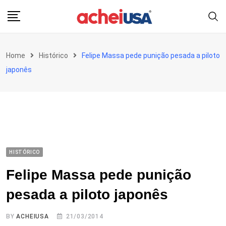
Skip
to
content
Home
Histórico
Felipe Massa pede punição pesada a piloto
japonês
HISTÓRICO
Felipe Massa pede punição
pesada a piloto japonês
BY
ACHEIUSA
21/03/2014