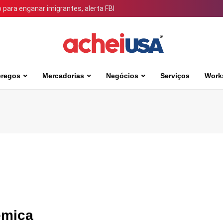
para enganar imigrantes, alerta FBI
regos
Mercadorias
Negócios
Serviços
Work
êmica