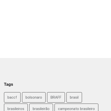
Tags
baccf
bolsonaro
BRAFF
brasil
brasileiros
brasileirão
campeonato brasileiro