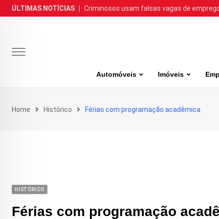
Skip
ÚLTIMAS NOTÍCIAS
|
Criminosos usam falsas vagas de emprego 
to
content
Automóveis
Imóveis
Emp
Home
Histórico
Férias com programação acadêmica
HISTÓRICO
Férias com programação acad