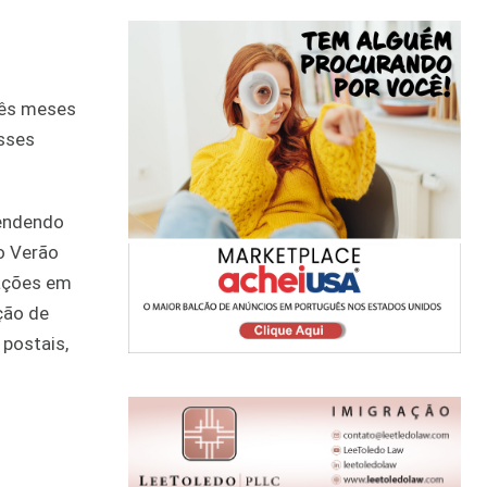
rês meses
sses
rendendo
o Verão
mações em
ção de
postais,