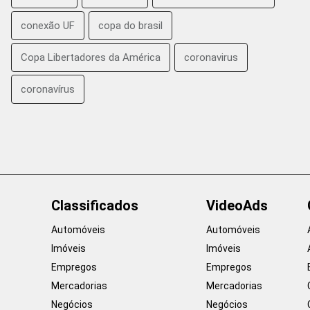
conexão UF
copa do brasil
Copa Libertadores da América
coronavirus
coronavírus
Classificados
VideoAds
Automóveis
Automóveis
Imóveis
Imóveis
Empregos
Empregos
Mercadorias
Mercadorias
Negócios
Negócios