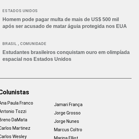
ESTADOS UNIDOS
Homem pode pagar multa de mais de US$ 500 mil
após ser acusado de matar águia protegida nos EUA
,
BRASIL
COMUNIDADE
Estudantes brasileiros conquistam ouro em olimpíada
espacial nos Estados Unidos
Colunistas
Ana Paula Franco
Jamari França
Antonio Tozzi
Jorge Grosso
Breno DaMata
Jorge Nunes
Carlos Martinez
Marcus Coltro
Carlos Wesley
Marina Elliot