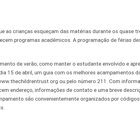
 que as crianças esqueçam das matérias durante os quase t
erecem programas acadêmicos. A programação de férias de
amento de verão, como manter o estudante envolvido e ap
o dia 15 de abril, um guia com os melhores acampamentos d
e www.thechildrentrust.org ou pelo número 211. Com infor
rnecem endereço, informações de contato e uma breve descri
mpamento são convenientemente organizados por códigos 
s.