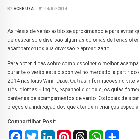
BY
ACHEIUSA
04/04/2014
As férias de verão estão se aproximando e para evitar
de descanso e diversão algumas colônias de férias of
acampamentos alia diversão e aprendizado.
Para obter dicas sobre como escolher o melhor acamp
durante o verão está disponível no mercado, a partir d
2014 nas lojas Winn-Dixie. Outras informações no sit
três idiomas – inglês, espanhol e crioulo, os guias fo
centenas de acampamentos de verão. Os locais de aca
preços e a indicação dos que atendem crianças especiai
Compartilhar Post:
F
T
L
P
T
W
S