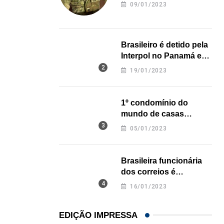
revela onde deixou o
09/01/2023
corpo
Brasileiro é detido pela
Interpol no Panamá e
pode pegar prisão
19/01/2023
perpétua nos EUA
1º condomínio do
mundo de casas
impressas em 3D é
05/01/2023
inaugurado no Texas
Brasileira funcionária
dos correios é
assassinada a facadas
16/01/2023
na Califórnia
EDIÇÃO IMPRESSA