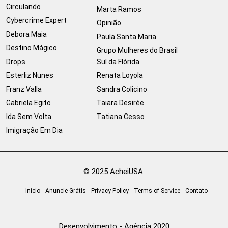
Circulando
Marta Ramos
Cybercrime Expert
Opinião
Debora Maia
Paula Santa Maria
Destino Mágico
Grupo Mulheres do Brasil
Drops
Sul da Flórida
Esterliz Nunes
Renata Loyola
Franz Valla
Sandra Colicino
Gabriela Egito
Taiara Desirée
Ida Sem Volta
Tatiana Cesso
Imigração Em Dia
© 2025 AcheiUSA.
Início
Anuncie Grátis
Privacy Policy
Terms of Service
Contato
Desenvolvimento - Agência 2020