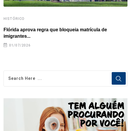
HISTÓRICO
H
Flórida aprova regra que bloqueia matrícula de
A
imigrantes...
01/07/2026