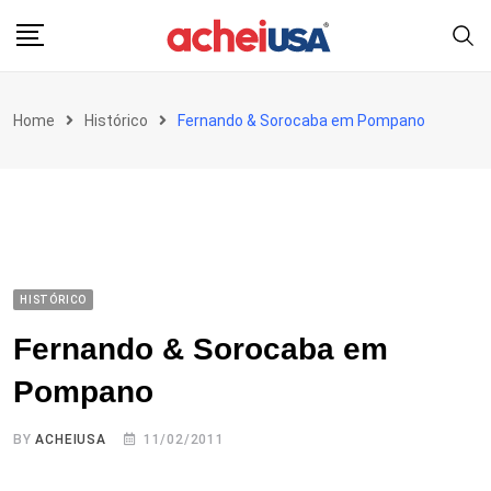
Skip
to
content
Home
Histórico
Fernando & Sorocaba em Pompano
HISTÓRICO
Fernando & Sorocaba em
Pompano
BY
ACHEIUSA
11/02/2011