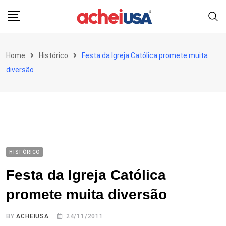
Skip
to
content
Home
Histórico
Festa da Igreja Católica promete muita
diversão
HISTÓRICO
Festa da Igreja Católica
promete muita diversão
BY
ACHEIUSA
24/11/2011