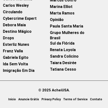
Marcus Coltro
Carlos Wesley
Marina Elliot
Circulando
Marta Ramos
Cybercrime Expert
Opinião
Debora Maia
Paula Santa Maria
Destino Mágico
Grupo Mulheres do
Drops
Brasil
Sul da Flórida
Esterliz Nunes
Renata Loyola
Franz Valla
Sandra Colicino
Gabriela Egito
Taiara Desirée
Ida Sem Volta
Tatiana Cesso
Imigração Em Dia
© 2025 AcheiUSA.
Início
Anuncie Grátis
Privacy Policy
Terms of Service
Contato