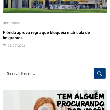
HISTÓRICO
H
Flórida aprova regra que bloqueia matrícula de
A
imigrantes...
01/07/2026