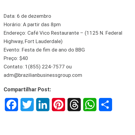
Data: 6 de dezembro
Horário: A partir das 8pm
Endereço: Café Vico Restaurante – (1125 N. Federal
Highway, Fort Lauderdale)
Evento: Festa de fim de ano do BBG
Preço: $40
Contato: 1(855) 224-7577 ou
adm@brazilianbusinessgroup.com
Compartilhar Post:
F
T
L
P
T
W
S
a
w
i
i
h
h
h
c
i
n
n
r
a
a