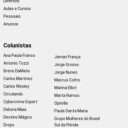
Diversos
Aulas e Cursos
Pessoais
Anuncie
Colunistas
Ana Paula Franco
Jamari França
Antonio Tozzi
Jorge Grosso
Breno DaMata
Jorge Nunes
Carlos Martinez
Marcus Coltro
Carlos Wesley
Marina Elliot
Circulando
Marta Ramos
Cybercrime Expert
Opinião
Debora Maia
Paula Santa Maria
Destino Mágico
Grupo Mulheres do Brasil
Drops
Sul da Flórida