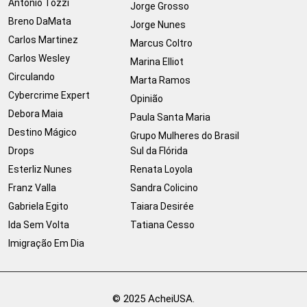
Antonio Tozzi
Jorge Grosso
Breno DaMata
Jorge Nunes
Carlos Martinez
Marcus Coltro
Carlos Wesley
Marina Elliot
Circulando
Marta Ramos
Cybercrime Expert
Opinião
Debora Maia
Paula Santa Maria
Destino Mágico
Grupo Mulheres do Brasil
Drops
Sul da Flórida
Esterliz Nunes
Renata Loyola
Franz Valla
Sandra Colicino
Gabriela Egito
Taiara Desirée
Ida Sem Volta
Tatiana Cesso
Imigração Em Dia
© 2025 AcheiUSA.