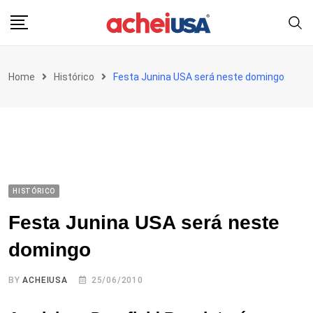
Skip
to
content
Home
Histórico
Festa Junina USA será neste domingo
HISTÓRICO
Festa Junina USA será neste
domingo
BY
ACHEIUSA
25/06/2010