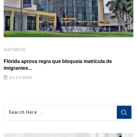
t
HISTÓRICO
H
Flórida aprova regra que bloqueia matrícula de
A
imigrantes...
01/07/2026