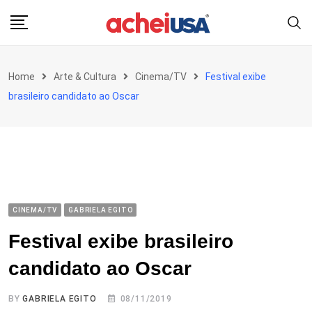
Skip
to
content
Home
Arte & Cultura
Cinema/TV
Festival exibe
brasileiro candidato ao Oscar
CINEMA/TV
GABRIELA EGITO
Festival exibe brasileiro
candidato ao Oscar
BY
GABRIELA EGITO
08/11/2019