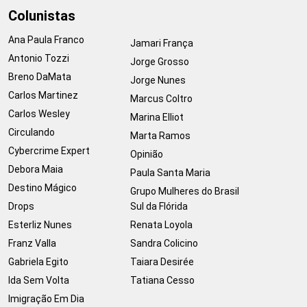
Colunistas
Ana Paula Franco
Jamari França
Antonio Tozzi
Jorge Grosso
Breno DaMata
Jorge Nunes
Carlos Martinez
Marcus Coltro
Carlos Wesley
Marina Elliot
Circulando
Marta Ramos
Cybercrime Expert
Opinião
Debora Maia
Paula Santa Maria
Destino Mágico
Grupo Mulheres do Brasil
Drops
Sul da Flórida
Esterliz Nunes
Renata Loyola
Franz Valla
Sandra Colicino
Gabriela Egito
Taiara Desirée
Ida Sem Volta
Tatiana Cesso
Imigração Em Dia