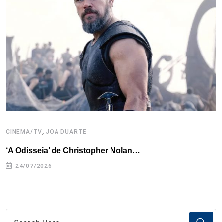
,
CINEMA/TV
JOA DUARTE
C
‘A Odisseia’ de Christopher Nolan…
M
24/07/2026