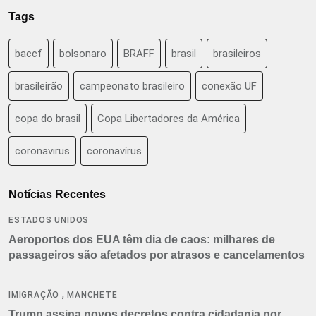
Tags
baccf
bolsonaro
BRAFF
brasil
brasileiros
brasileirão
campeonato brasileiro
conexão UF
copa do brasil
Copa Libertadores da América
coronavirus
coronavírus
Notícias Recentes
ESTADOS UNIDOS
Aeroportos dos EUA têm dia de caos: milhares de
passageiros são afetados por atrasos e cancelamentos
,
IMIGRAÇÃO
MANCHETE
Trump assina novos decretos contra cidadania por