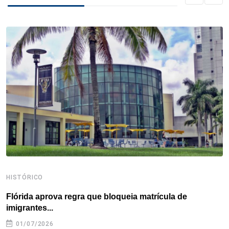
b
t
e
e
a
s
e
o
e
d
r
d
A
o
r
I
e
s
p
k
n
s
p
t
HISTÓRICO
H
Flórida aprova regra que bloqueia matrícula de
A
imigrantes...
01/07/2026