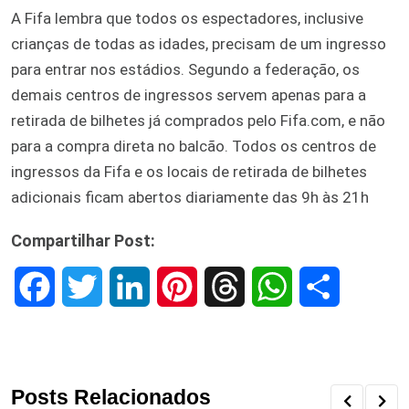
A Fifa lembra que todos os espectadores, inclusive
crianças de todas as idades, precisam de um ingresso
para entrar nos estádios. Segundo a federação, os
demais centros de ingressos servem apenas para a
retirada de bilhetes já comprados pelo Fifa.com, e não
para a compra direta no balcão. Todos os centros de
ingressos da Fifa e os locais de retirada de bilhetes
adicionais ficam abertos diariamente das 9h às 21h
Compartilhar Post:
F
T
L
P
T
W
S
a
w
i
i
h
h
h
c
i
n
n
r
a
a
Posts Relacionados
e
t
k
t
e
t
r