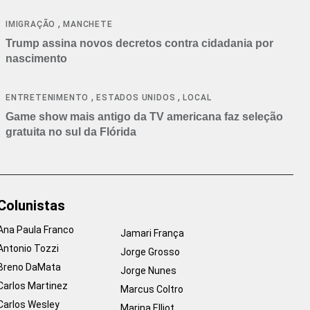
cancelamentos
,
IMIGRAÇÃO
MANCHETE
Trump assina novos decretos contra cidadania por
nascimento
,
,
ENTRETENIMENTO
ESTADOS UNIDOS
LOCAL
Game show mais antigo da TV americana faz seleção
gratuita no sul da Flórida
Colunistas
Ana Paula Franco
Jamari França
Antonio Tozzi
Jorge Grosso
Breno DaMata
Jorge Nunes
Carlos Martinez
Marcus Coltro
Carlos Wesley
Marina Elliot