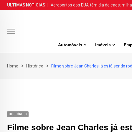
Skip
ÚLTIMAS NOTÍCIAS
|
Aeroportos dos EUA têm dia de caos: milh
to
content
Automóveis
Imóveis
Emp
Home
Histórico
Filme sobre Jean Charles já está sendo ro
HISTÓRICO
Filme sobre Jean Charles já es