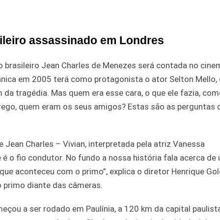
asileiro assassinado em Londres
a do brasileiro Jean Charles de Menezes será contada no cine
itânica em 2005 terá como protagonista o ator Selton Mello,
da tragédia. Mas quem era esse cara, o que ele fazia, com
mprego, quem eram os seus amigos? Estas são as perguntas 
 Jean Charles – Vivian, interpretada pela atriz Vanessa
é o fio condutor. No fundo a nossa história fala acerca de
que aconteceu com o primo”, explica o diretor Henrique Go
o primo diante das câmeras.
meçou a ser rodado em Paulínia, a 120 km da capital paulist