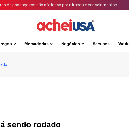
ares de passageiros são afetados por atrasos e cancelamentos
regos
Mercadorias
Negócios
Serviços
Work
dado
tá sendo rodado