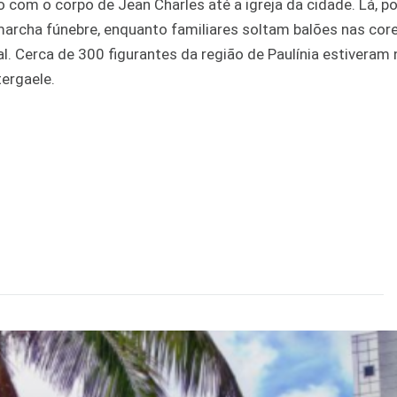
om o corpo de Jean Charles até a igreja da cidade. Lá, p
rcha fúnebre, enquanto familiares soltam balões nas core
l. Cerca de 300 figurantes da região de Paulínia estiveram n
ergaele.