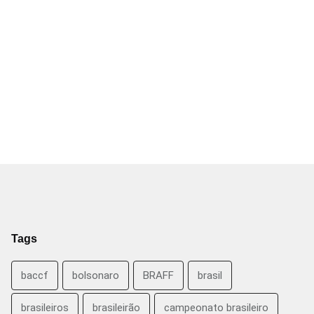
Tags
baccf
bolsonaro
BRAFF
brasil
brasileiros
brasileirão
campeonato brasileiro