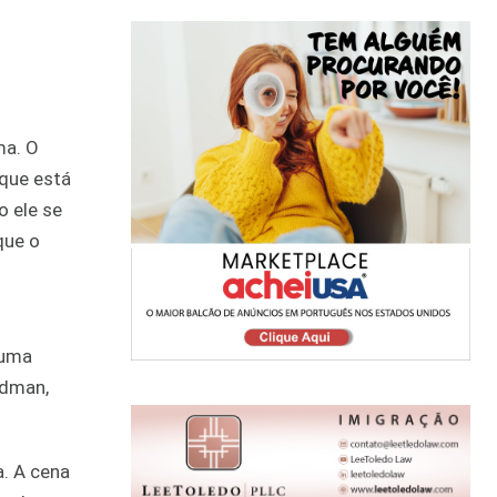
ma. O
 que está
o ele se
que o
 uma
ldman,
a. A cena