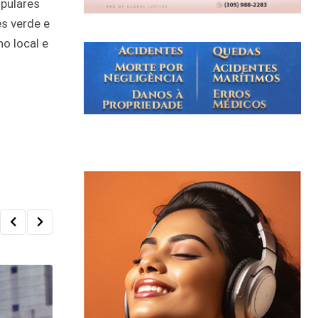
opulares
s verde e
o local e