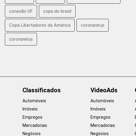
conexão UF
copa do brasil
Copa Libertadores da América
coronavirus
coronavírus
Classificados
VideoAds
Automóveis
Automóveis
Imóveis
Imóveis
Empregos
Empregos
Mercadorias
Mercadorias
Negócios
Negócios