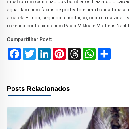
mostrou um caminhão dos bombeiros trazendo o caixão c
aguardam com faixas de protesto e uma banda toca a ma
amarela – tudo, segundo a produção, ocorreu na vida rea
o elenco conta ainda com Paulo Miklos e Matheus Nacht
Compartilhar Post:
F
T
L
P
T
W
S
a
w
i
i
h
h
h
c
i
n
n
r
a
a
Posts Relacionados
e
t
k
t
e
t
r
b
t
e
e
a
s
e
o
e
d
r
d
A