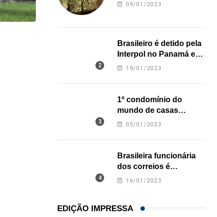
revela onde deixou o
09/01/2023
corpo
HISTÓRICO
Brasileiro é detido pela
Interpol no Panamá e
Açaí é reconhecido oficialmente como fruto brasi
pode pegar prisão
19/01/2023
perpétua nos EUA
21/01/2026
1º condomínio do
mundo de casas
impressas em 3D é
05/01/2023
inaugurado no Texas
Brasileira funcionária
dos correios é
assassinada a facadas
16/01/2023
na Califórnia
EDIÇÃO IMPRESSA