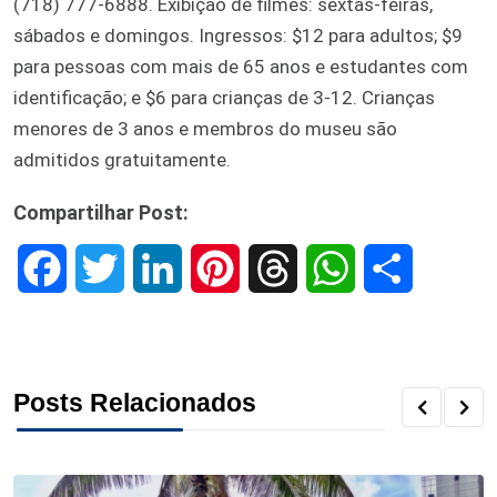
(718) 777-6888. Exibição de filmes: sextas-feiras,
sábados e domingos. Ingressos: $12 para adultos; $9
para pessoas com mais de 65 anos e estudantes com
identificação; e $6 para crianças de 3-12. Crianças
menores de 3 anos e membros do museu são
admitidos gratuitamente.
Compartilhar Post:
F
T
L
P
T
W
S
a
w
i
i
h
h
h
c
i
n
n
r
a
a
Posts Relacionados
e
t
k
t
e
t
r
b
t
e
e
a
s
e