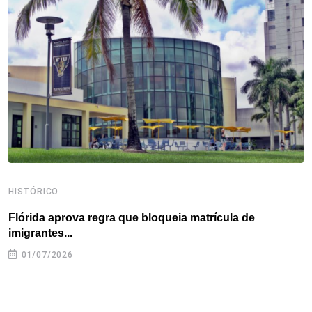
o
e
d
r
d
A
o
r
I
e
s
p
k
n
s
p
t
HISTÓRICO
H
Flórida aprova regra que bloqueia matrícula de
A
imigrantes...
01/07/2026