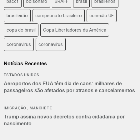
baccf
bolsonaro
BRAFF
brasil
brasileiros
brasileirão
campeonato brasileiro
conexão UF
copa do brasil
Copa Libertadores da América
coronavirus
coronavírus
Notícias Recentes
ESTADOS UNIDOS
Aeroportos dos EUA têm dia de caos: milhares de
passageiros são afetados por atrasos e cancelamentos
,
IMIGRAÇÃO
MANCHETE
Trump assina novos decretos contra cidadania por
nascimento