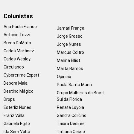
Colunistas
Ana Paula Franco
Jamari França
Antonio Tozzi
Jorge Grosso
Breno DaMata
Jorge Nunes
Carlos Martinez
Marcus Coltro
Carlos Wesley
Marina Elliot
Circulando
Marta Ramos
Cybercrime Expert
Opinião
Debora Maia
Paula Santa Maria
Destino Mágico
Grupo Mulheres do Brasil
Drops
Sul da Flórida
Esterliz Nunes
Renata Loyola
Franz Valla
Sandra Colicino
Gabriela Egito
Taiara Desirée
Ida Sem Volta
Tatiana Cesso