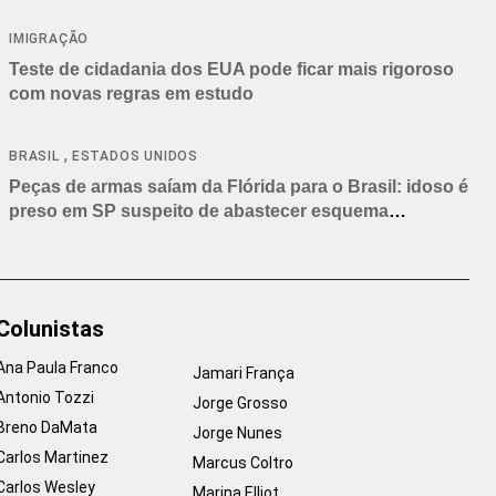
IMIGRAÇÃO
Teste de cidadania dos EUA pode ficar mais rigoroso
com novas regras em estudo
,
BRASIL
ESTADOS UNIDOS
Peças de armas saíam da Flórida para o Brasil: idoso é
preso em SP suspeito de abastecer esquema
criminoso
Colunistas
Ana Paula Franco
Jamari França
Antonio Tozzi
Jorge Grosso
Breno DaMata
Jorge Nunes
Carlos Martinez
Marcus Coltro
Carlos Wesley
Marina Elliot