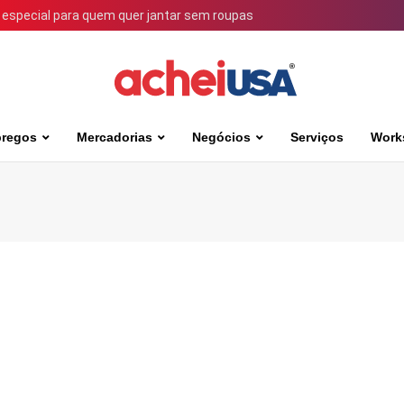
 especial para quem quer jantar sem roupas
regos
Mercadorias
Negócios
Serviços
Work