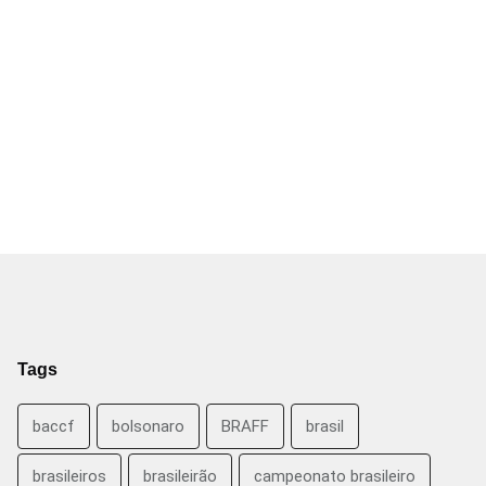
Tags
baccf
bolsonaro
BRAFF
brasil
brasileiros
brasileirão
campeonato brasileiro