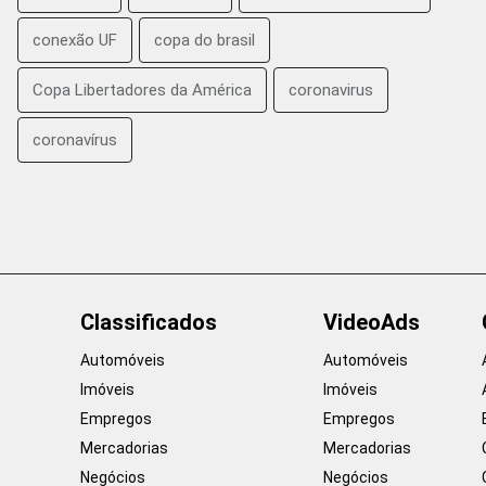
conexão UF
copa do brasil
Copa Libertadores da América
coronavirus
coronavírus
Classificados
VideoAds
Automóveis
Automóveis
Imóveis
Imóveis
Empregos
Empregos
Mercadorias
Mercadorias
Negócios
Negócios