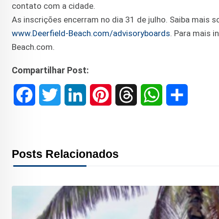
contato com a cidade.
As inscrições encerram no dia 31 de julho. Saiba mais 
www.Deerfield-Beach.com/advisoryboards
. Para mais 
Beach.com.
Compartilhar Post:
F
T
L
P
T
W
S
a
w
i
i
h
h
h
c
i
n
n
r
a
a
Posts Relacionados
e
t
k
t
e
t
r
b
t
e
e
a
s
e
o
e
d
r
d
A