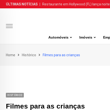
Skip
ÚLTIMAS NOTÍCIAS
|
Restaurante em Hollywood (FL) lança noite
to
content
Automóveis
Imóveis
Emp
Home
Histórico
Filmes para as crianças
HISTÓRICO
Filmes para as crianças