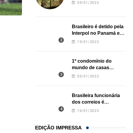
revela onde deixou o
09/01/2023
corpo
Brasileiro é detido pela
HISTÓRICO
Interpol no Panamá e
Açaí é reconhecido oficialmente como fruto brasi
pode pegar prisão
19/01/2023
perpétua nos EUA
21/01/2026
1º condomínio do
mundo de casas
impressas em 3D é
05/01/2023
inaugurado no Texas
Brasileira funcionária
dos correios é
assassinada a facadas
16/01/2023
na Califórnia
EDIÇÃO IMPRESSA