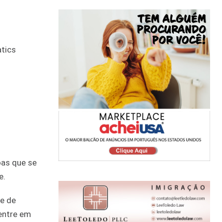
tics
s
oas que se
e.
 e de
entre em