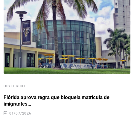
o
e
d
r
d
A
o
r
I
e
s
p
k
n
s
p
t
HISTÓRICO
H
Flórida aprova regra que bloqueia matrícula de
A
imigrantes...
01/07/2026