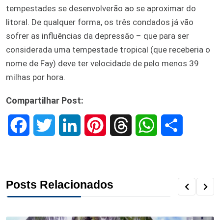
tempestades se desenvolverão ao se aproximar do
litoral. De qualquer forma, os três condados já vão
sofrer as influências da depressão – que para ser
considerada uma tempestade tropical (que receberia o
nome de Fay) deve ter velocidade de pelo menos 39
milhas por hora.
Compartilhar Post:
F
T
L
P
T
W
S
a
w
i
i
h
h
h
c
i
n
n
r
a
a
Posts Relacionados
e
t
k
t
e
t
r
b
t
e
e
a
s
e