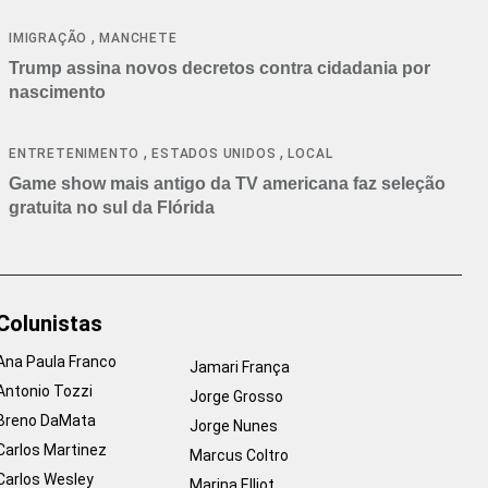
cancelamentos
,
IMIGRAÇÃO
MANCHETE
Trump assina novos decretos contra cidadania por
nascimento
,
,
ENTRETENIMENTO
ESTADOS UNIDOS
LOCAL
Game show mais antigo da TV americana faz seleção
gratuita no sul da Flórida
Colunistas
Ana Paula Franco
Jamari França
Antonio Tozzi
Jorge Grosso
Breno DaMata
Jorge Nunes
Carlos Martinez
Marcus Coltro
Carlos Wesley
Marina Elliot