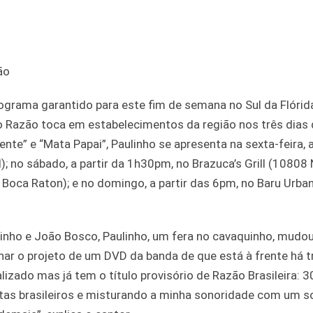
rama garantido para este fim de semana no Sul da Flórid
 Razão toca em estabelecimentos da região nos três dias 
e” e “Mata Papai”, Paulinho se apresenta na sexta-feira, a
; no sábado, a partir da 1h30pm, no Brazuca’s Grill (10808
, Boca Raton); e no domingo, a partir das 6pm, no Baru Urb
inho e João Bosco, Paulinho, um fera no cavaquinho, mudou
nar o projeto de um DVD da banda de que está à frente há t
lizado mas já tem o título provisório de Razão Brasileira: 3
istas brasileiros e misturando a minha sonoridade com um