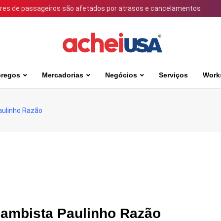
ares de passageiros são afetados por atrasos e cancelamentos
regos
Mercadorias
Negócios
Serviços
Work
ulinho Razão
ambista Paulinho Razão