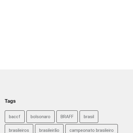
Tags
baccf
bolsonaro
BRAFF
brasil
brasileiros
brasileirão
campeonato brasileiro