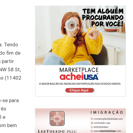
a. Tendo
do fim de
 partir
 NW 58 St,
ano (11402
-se para
rês
0 e
 som bem