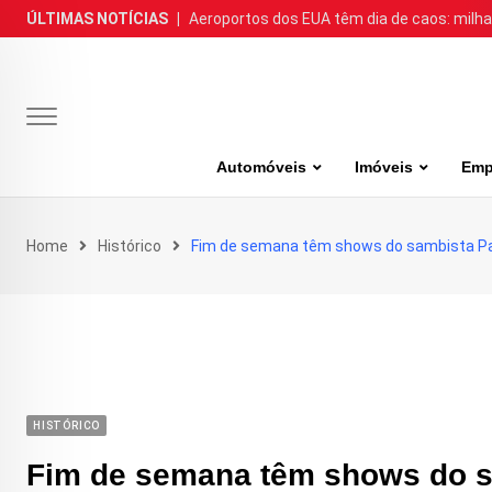
Skip
ÚLTIMAS NOTÍCIAS
|
Aeroportos dos EUA têm dia de caos: milh
to
content
Automóveis
Imóveis
Emp
Home
Histórico
Fim de semana têm shows do sambista Pa
HISTÓRICO
Fim de semana têm shows do s