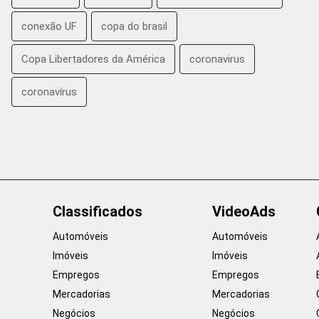
conexão UF
copa do brasil
Copa Libertadores da América
coronavirus
coronavírus
Classificados
VideoAds
Automóveis
Automóveis
Imóveis
Imóveis
Empregos
Empregos
Mercadorias
Mercadorias
Negócios
Negócios