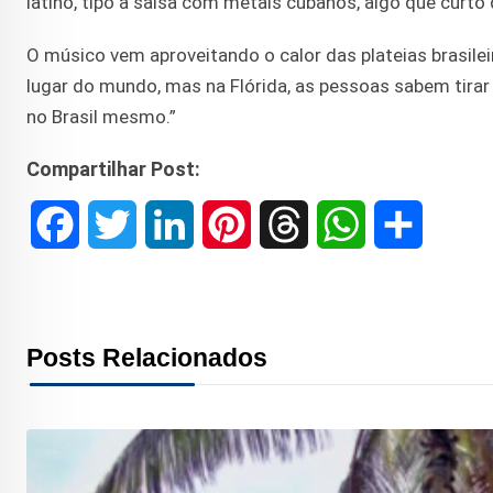
latino, tipo a salsa com metais cubanos, algo que curto 
O músico vem aproveitando o calor das plateias brasileir
lugar do mundo, mas na Flórida, as pessoas sabem tirar 
no Brasil mesmo.”
Compartilhar Post:
F
T
L
P
T
W
S
a
w
i
i
h
h
h
c
i
n
n
r
a
a
Posts Relacionados
e
t
k
t
e
t
r
b
t
e
e
a
s
e
o
e
d
r
d
A