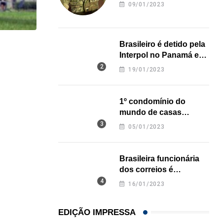
revela onde deixou o
09/01/2023
corpo
Brasileiro é detido pela
HISTÓRICO
Interpol no Panamá e
pode pegar prisão
Açaí é reconhecido oficialmente como fruto brasi
19/01/2023
perpétua nos EUA
21/01/2026
1º condomínio do
mundo de casas
impressas em 3D é
05/01/2023
inaugurado no Texas
Brasileira funcionária
dos correios é
assassinada a facadas
16/01/2023
na Califórnia
EDIÇÃO IMPRESSA