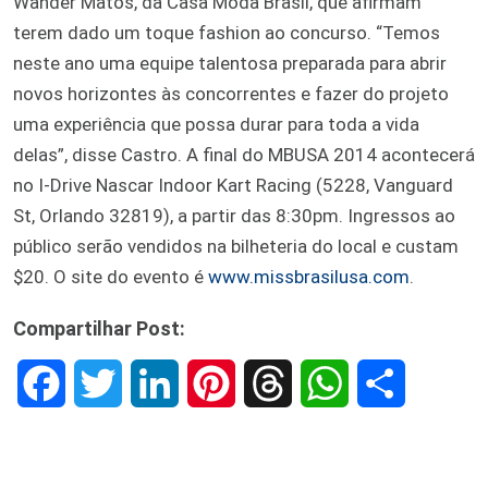
Wander Matos, da Casa Moda Brasil, que afirmam
terem dado um toque fashion ao concurso. “Temos
neste ano uma equipe talentosa preparada para abrir
novos horizontes às concorrentes e fazer do projeto
uma experiência que possa durar para toda a vida
delas”, disse Castro. A final do MBUSA 2014 acontecerá
no I-Drive Nascar Indoor Kart Racing (5228, Vanguard
St, Orlando 32819), a partir das 8:30pm. Ingressos ao
público serão vendidos na bilheteria do local e custam
$20. O site do evento é
www.missbrasilusa.com
.
Compartilhar Post:
F
T
L
P
T
W
S
a
w
i
i
h
h
h
c
i
n
n
r
a
a