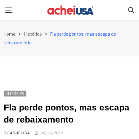
Skip
to
content
Home
Histórico
Fla perde pontos, mas escapa de
rebaixamento
HISTÓRICO
Fla perde pontos, mas escapa
de rebaixamento
BY
ACHEIUSA
20/12/2013