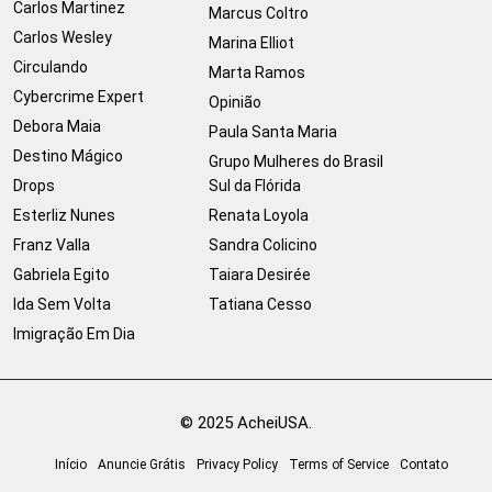
Carlos Martinez
Marcus Coltro
Carlos Wesley
Marina Elliot
Circulando
Marta Ramos
Cybercrime Expert
Opinião
Debora Maia
Paula Santa Maria
Destino Mágico
Grupo Mulheres do Brasil
Drops
Sul da Flórida
Esterliz Nunes
Renata Loyola
Franz Valla
Sandra Colicino
Gabriela Egito
Taiara Desirée
Ida Sem Volta
Tatiana Cesso
Imigração Em Dia
© 2025 AcheiUSA.
Início
Anuncie Grátis
Privacy Policy
Terms of Service
Contato