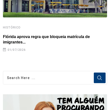
HISTÓRICO
H
Flórida aprova regra que bloqueia matrícula de
A
imigrantes...
01/07/2026