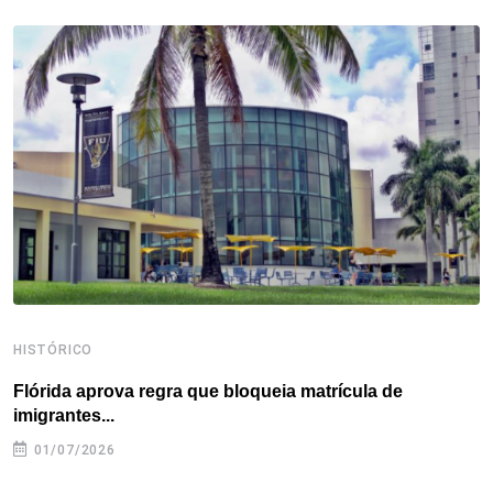
b
t
e
e
a
s
e
o
e
d
r
d
A
o
r
I
e
s
p
k
n
s
p
t
HISTÓRICO
H
Flórida aprova regra que bloqueia matrícula de
A
imigrantes...
01/07/2026