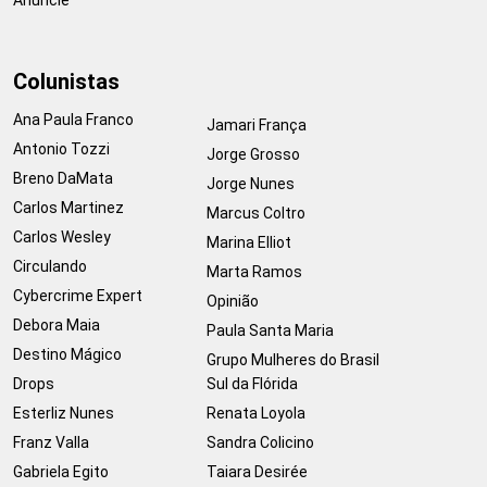
Colunistas
Ana Paula Franco
Jamari França
Antonio Tozzi
Jorge Grosso
Breno DaMata
Jorge Nunes
Carlos Martinez
Marcus Coltro
Carlos Wesley
Marina Elliot
Circulando
Marta Ramos
Cybercrime Expert
Opinião
Debora Maia
Paula Santa Maria
Destino Mágico
Grupo Mulheres do Brasil
Drops
Sul da Flórida
Esterliz Nunes
Renata Loyola
Franz Valla
Sandra Colicino
Gabriela Egito
Taiara Desirée