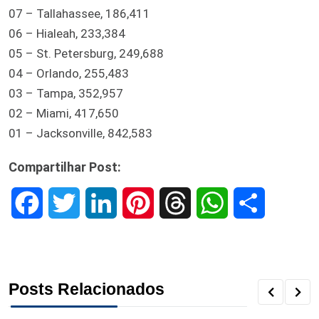
07 – Tallahassee, 186,411
06 – Hialeah, 233,384
05 – St. Petersburg, 249,688
04 – Orlando, 255,483
03 – Tampa, 352,957
02 – Miami, 417,650
01 – Jacksonville, 842,583
Compartilhar Post:
F
T
L
P
T
W
S
a
w
i
i
h
h
h
c
i
n
n
r
a
a
Posts Relacionados
e
t
k
t
e
t
r