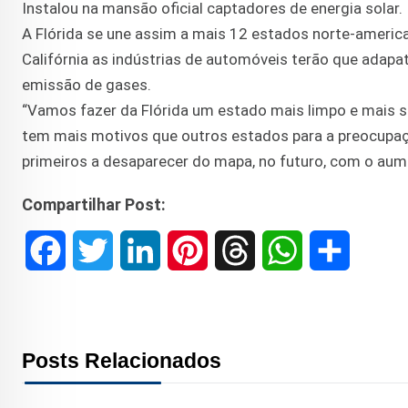
Instalou na mansão oficial captadores de energia solar.
A Flórida se une assim a mais 12 estados norte-americ
Califórnia as indústrias de automóveis terão que adapat
emissão de gases.
“Vamos fazer da Flórida um estado mais limpo e mais sa
tem mais motivos que outros estados para a preocupaçã
primeiros a desaparecer do mapa, no futuro, com o aume
Compartilhar Post:
F
T
L
P
T
W
S
a
w
i
i
h
h
h
c
i
n
n
r
a
a
Posts Relacionados
e
t
k
t
e
t
r