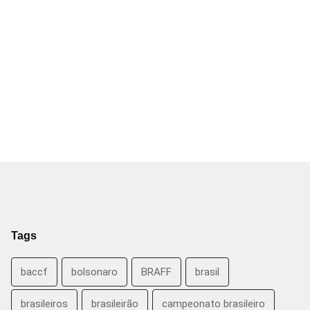
Tags
baccf
bolsonaro
BRAFF
brasil
brasileiros
brasileirão
campeonato brasileiro