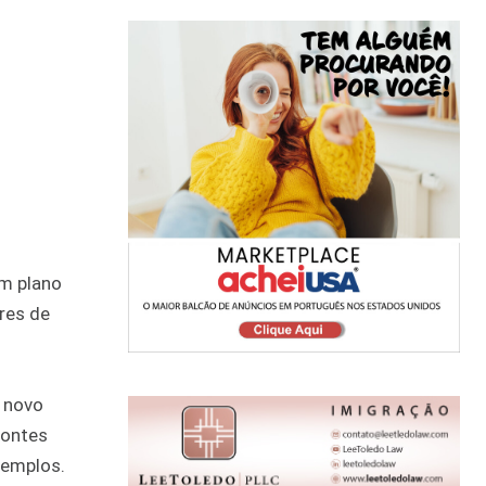
um plano
res de
 novo
fontes
xemplos.