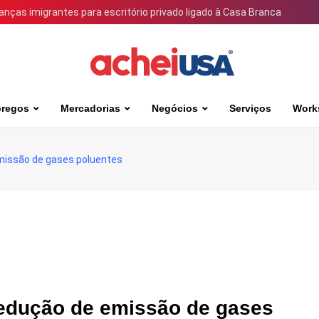
ianças imigrantes para escritório privado ligado à Casa Branca
regos
Mercadorias
Negócios
Serviços
Work
 emissão de gases poluentes
 redução de emissão de gases