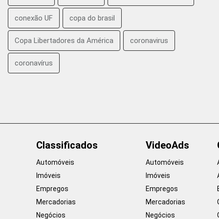
conexão UF
copa do brasil
Copa Libertadores da América
coronavirus
coronavírus
Classificados
VideoAds
Automóveis
Automóveis
Imóveis
Imóveis
Empregos
Empregos
Mercadorias
Mercadorias
Negócios
Negócios