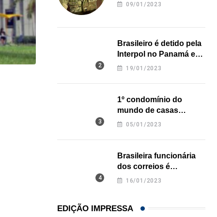
revela onde deixou o
09/01/2023
corpo
Brasileiro é detido pela
Interpol no Panamá e
pode pegar prisão
19/01/2023
perpétua nos EUA
HISTÓRICO
1º condomínio do
Açaí é reconhecido oficialmente como fruto brasi
mundo de casas
21/01/2026
impressas em 3D é
05/01/2023
inaugurado no Texas
Brasileira funcionária
dos correios é
assassinada a facadas
16/01/2023
na Califórnia
EDIÇÃO IMPRESSA