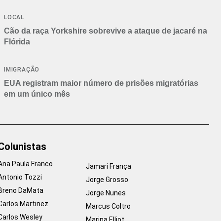
Branca
LOCAL
Cão da raça Yorkshire sobrevive a ataque de jacaré na
Flórida
IMIGRAÇÃO
EUA registram maior número de prisões migratórias
em um único mês
Colunistas
Ana Paula Franco
Jamari França
Antonio Tozzi
Jorge Grosso
Breno DaMata
Jorge Nunes
Carlos Martinez
Marcus Coltro
Carlos Wesley
Marina Elliot