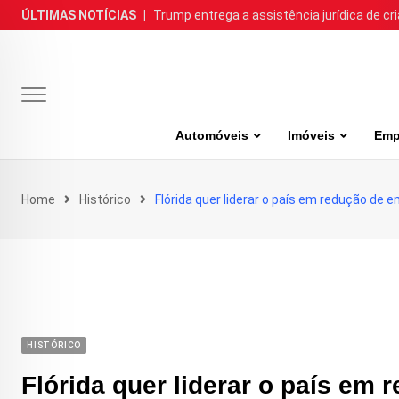
Skip
ÚLTIMAS NOTÍCIAS
|
Trump entrega a assistência jurídica de cr
to
content
Automóveis
Imóveis
Emp
Home
Histórico
Flórida quer liderar o país em redução de
HISTÓRICO
Flórida quer liderar o país em