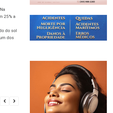
 Na
em 25% a
do do sol
 um dos