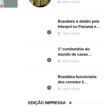
revela onde deixou o
09/01/2023
corpo
NEGÓCIOS
Brasileiro é detido pela
De São Paulo para os Estados Unidos: como...
Interpol no Panamá e
pode pegar prisão
19/01/2023
31/07/2026
perpétua nos EUA
1º condomínio do
mundo de casas
impressas em 3D é
05/01/2023
inaugurado no Texas
Brasileira funcionária
dos correios é
assassinada a facadas
16/01/2023
na Califórnia
EDIÇÃO IMPRESSA