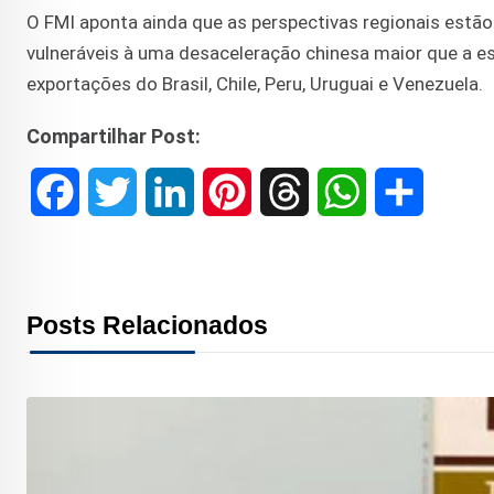
O FMI aponta ainda que as perspectivas regionais estão 
vulneráveis à uma desaceleração chinesa maior que a e
exportações do Brasil, Chile, Peru, Uruguai e Venezuela.
Compartilhar Post:
F
T
L
P
T
W
S
a
w
i
i
h
h
h
c
i
n
n
r
a
a
Posts Relacionados
e
t
k
t
e
t
r
b
t
e
e
a
s
e
o
e
d
r
d
A
o
r
I
e
s
p