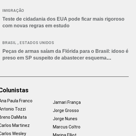
IMIGRAÇÃO
Teste de cidadania dos EUA pode ficar mais rigoroso
com novas regras em estudo
,
BRASIL
ESTADOS UNIDOS
Peças de armas saíam da Flórida para o Brasil: idoso é
preso em SP suspeito de abastecer esquema
criminoso
Colunistas
Ana Paula Franco
Jamari França
Antonio Tozzi
Jorge Grosso
Breno DaMata
Jorge Nunes
Carlos Martinez
Marcus Coltro
Carlos Wesley
Marina Elliot