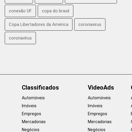
conexão UF
copa do brasil
Copa Libertadores da América
coronavirus
coronavírus
Classificados
VideoAds
Automóveis
Automóveis
Imóveis
Imóveis
Empregos
Empregos
Mercadorias
Mercadorias
Negócios
Negócios