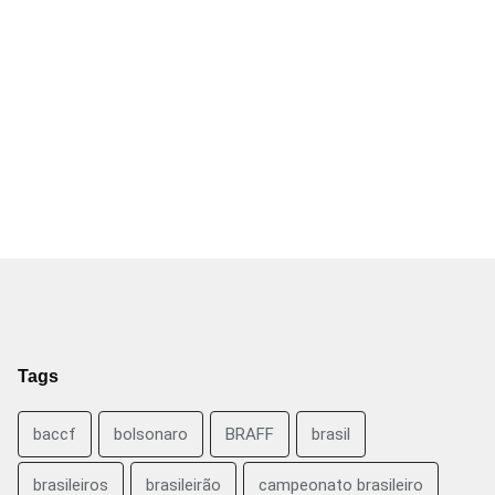
Tags
baccf
bolsonaro
BRAFF
brasil
brasileiros
brasileirão
campeonato brasileiro