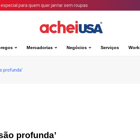
 especial para quem quer jantar sem roupas
regos
Mercadorias
Negócios
Serviços
Work
o profunda’
são profunda’