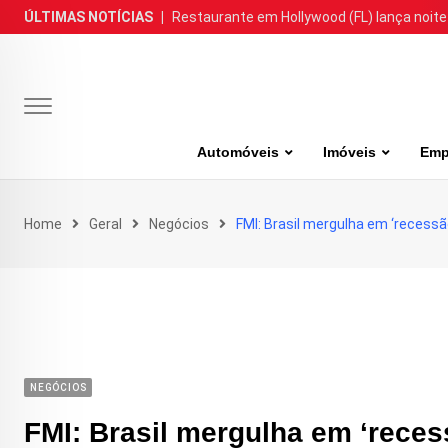
Skip
ÚLTIMAS NOTÍCIAS
|
Restaurante em Hollywood (FL) lança noite
to
content
Automóveis
Imóveis
Emp
Home
Geral
Negócios
FMI: Brasil mergulha em ‘recessã
NEGÓCIOS
FMI: Brasil mergulha em ‘reces