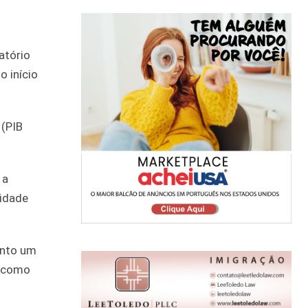
atório
o início
 (PIB
 a
vidade
anto um
o como