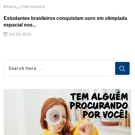
,
BRASIL
COMUNIDADE
C
Estudantes brasileiros conquistam ouro em olimpíada
P
espacial nos...
06/08/2026