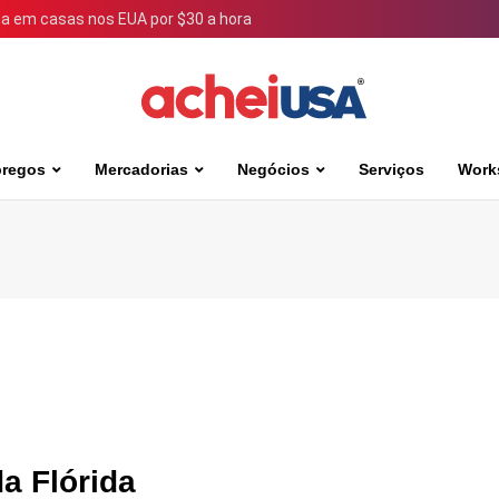
 em casas nos EUA por $30 a hora
regos
Mercadorias
Negócios
Serviços
Work
da Flórida