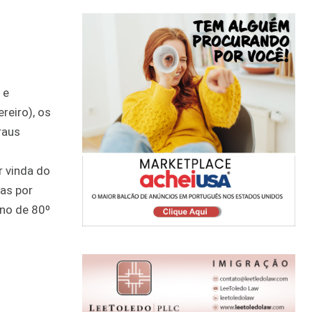
 e
reiro), os
raus
r vinda do
has por
rno de 80º