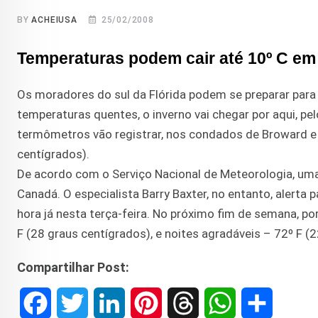
BY
ACHEIUSA
25/02/2008
Temperaturas podem cair até 10º C e
Os moradores do sul da Flórida podem se preparar para 
temperaturas quentes, o inverno vai chegar por aqui, pel
termômetros vão registrar, nos condados de Broward e 
centígrados).
De acordo com o Serviço Nacional de Meteorologia, uma f
Canadá. O especialista Barry Baxter, no entanto, alerta
hora já nesta terça-feira. No próximo fim de semana, por
F (28 graus centígrados), e noites agradáveis – 72º F (
Compartilhar Post:
F
T
L
P
T
W
S