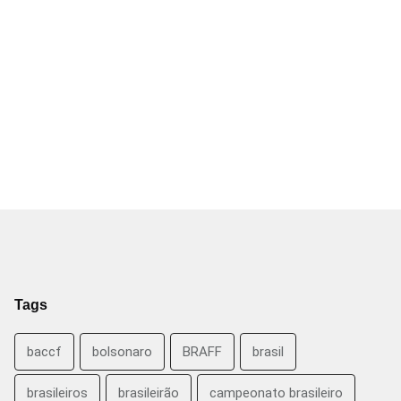
Tags
baccf
bolsonaro
BRAFF
brasil
brasileiros
brasileirão
campeonato brasileiro