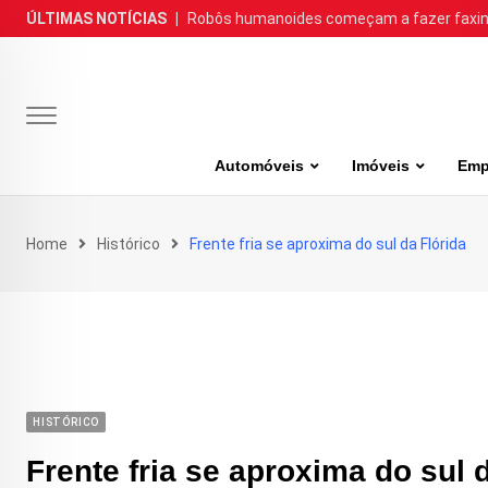
Skip
ÚLTIMAS NOTÍCIAS
|
Robôs humanoides começam a fazer faxina
to
content
Automóveis
Imóveis
Emp
Home
Histórico
Frente fria se aproxima do sul da Flórida
HISTÓRICO
Frente fria se aproxima do sul 