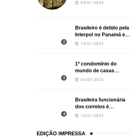
revela onde deixou o
09/01/2023
corpo
Brasileiro é detido pela
Interpol no Panamá e
pode pegar prisão
19/01/2023
perpétua nos EUA
1º condomínio do
mundo de casas
impressas em 3D é
05/01/2023
inaugurado no Texas
Brasileira funcionária
dos correios é
assassinada a facadas
16/01/2023
na Califórnia
EDIÇÃO IMPRESSA