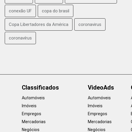
conexão UF
copa do brasil
Copa Libertadores da América
coronavirus
coronavírus
Classificados
VideoAds
Automóveis
Automóveis
Imóveis
Imóveis
Empregos
Empregos
Mercadorias
Mercadorias
Negócios
Negócios