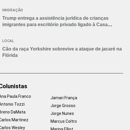
IMIGRAÇÃO
Trump entrega a assistência jurídica de crianças
imigrantes para escritório privado ligado à Casa
Branca
LOCAL
Cão da raça Yorkshire sobrevive a ataque de jacaré na
Flórida
Colunistas
Ana Paula Franco
Jamari França
Antonio Tozzi
Jorge Grosso
Breno DaMata
Jorge Nunes
Carlos Martinez
Marcus Coltro
Carlos Wesley
Marina Elliot