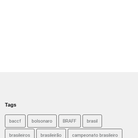
Tags
baccf
bolsonaro
BRAFF
brasil
brasileiros
brasileirão
campeonato brasileiro