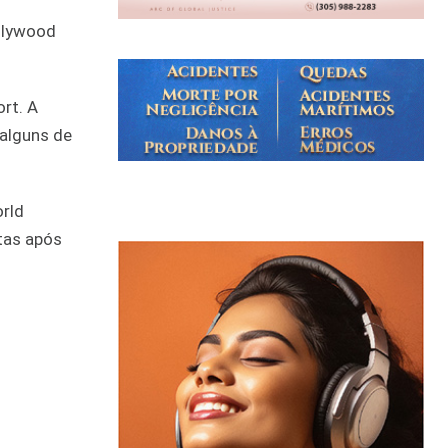
ollywood
rt. A
alguns de
orld
tas após