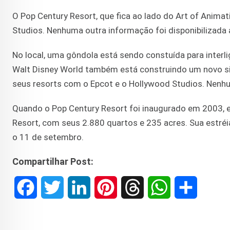
O Pop Century Resort, que fica ao lado do Art of Anima
Studios. Nenhuma outra informação foi disponibilizada
No local, uma gôndola está sendo constuída para interli
Walt Disney World também está construindo um novo si
seus resorts com o Epcot e o Hollywood Studios. Nenh
Quando o Pop Century Resort foi inaugurado em 2003, e
Resort, com seus 2.880 quartos e 235 acres. Sua estréi
o 11 de setembro.
Compartilhar Post:
F
T
L
P
T
W
S
a
w
i
i
h
h
h