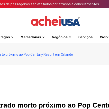
ares de passageiros são afetados por atrasos e cancelamentos
regos
Mercadorias
Negócios
Serviços
Work
orto próximo ao Pop Century Resort em Orlando
trado morto próximo ao Pop Cent