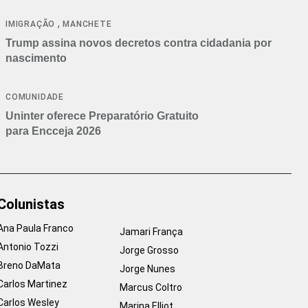
cancelamentos
,
IMIGRAÇÃO
MANCHETE
Trump assina novos decretos contra cidadania por
nascimento
COMUNIDADE
Uninter oferece Preparatório Gratuito
para Encceja 2026
Colunistas
Ana Paula Franco
Jamari França
Antonio Tozzi
Jorge Grosso
Breno DaMata
Jorge Nunes
Carlos Martinez
Marcus Coltro
Carlos Wesley
Marina Elliot