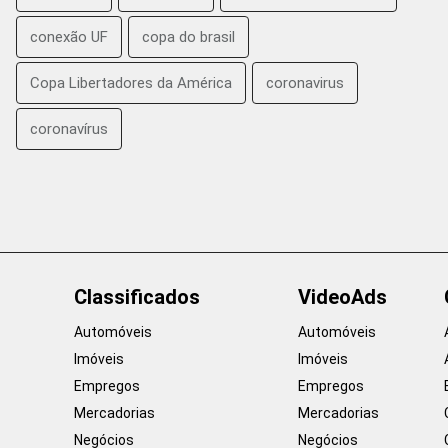
conexão UF
copa do brasil
Copa Libertadores da América
coronavirus
coronavírus
Classificados
VideoAds
Automóveis
Automóveis
Imóveis
Imóveis
Empregos
Empregos
Mercadorias
Mercadorias
Negócios
Negócios