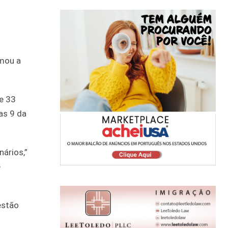
rmou a
e 33
as 9 da
ários,”
e
estão