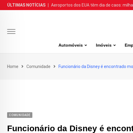
Skip
ÚLTIMAS NOTÍCIAS
|
Aeroportos dos EUA têm dia de caos: milh
to
content
Automóveis
Imóveis
Emp
Home
Comunidade
Funcionário da Disney é encontrado m
COMUNIDADE
Funcionário da Disney é encon