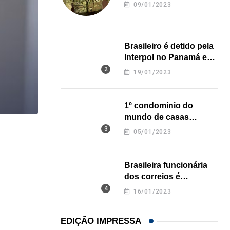
revela onde deixou o
09/01/2023
corpo
Brasileiro é detido pela
Interpol no Panamá e
pode pegar prisão
19/01/2023
perpétua nos EUA
1º condomínio do
mundo de casas
impressas em 3D é
05/01/2023
,
BRASIL
COMUNIDADE
inaugurado no Texas
Estudantes brasileiros conquistam ouro em olimpí
Brasileira funcionária
06/08/2026
dos correios é
assassinada a facadas
16/01/2023
na Califórnia
EDIÇÃO IMPRESSA