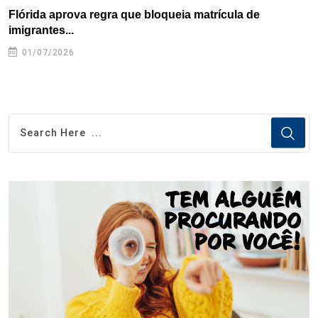
Flórida aprova regra que bloqueia matrícula de
A
imigrantes...
01/07/2026