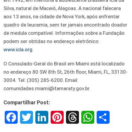
Silva, natural de Maceió, Alagoas. A nacional falecera
aos 13 anos, na cidade de Nova York, após enfrentar
quadro de leucemia, sem ter jamais encontrado doador
de medula compatível. Informações sobre a Fundação
podem ser obtidas no endereço eletrônico:
www.icla.org
.
O Consulado-Geral do Brasil em Miami está localizado
no endereço 80 SW 8th St, 26th floor, Miami, FL, 33130-
3004. Tel: (305) 285-6200. Email:
comunidades.miami@itamaraty.gov.br.
Compartilhar Post:
F
T
L
P
T
W
S
a
w
i
i
h
h
h