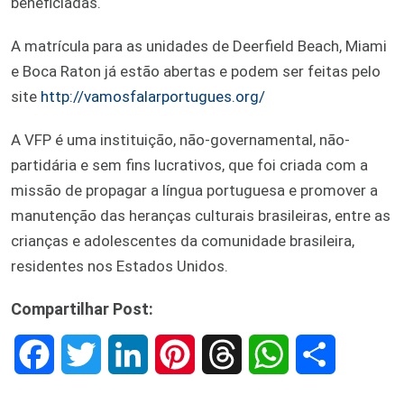
beneficiadas.
A matrícula para as unidades de Deerfield Beach, Miami
e Boca Raton já estão abertas e podem ser feitas pelo
site
http://vamosfalarportugues.org/
A VFP é uma instituição, não-governamental, não-
partidária e sem fins lucrativos, que foi criada com a
missão de propagar a língua portuguesa e promover a
manutenção das heranças culturais brasileiras, entre as
crianças e adolescentes da comunidade brasileira,
residentes nos Estados Unidos.
Compartilhar Post:
F
T
L
P
T
W
S
a
w
i
i
h
h
h