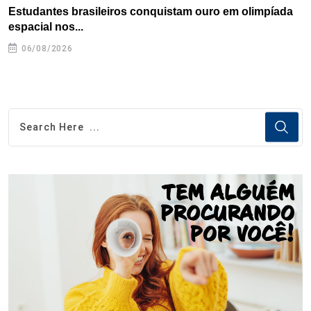
Estudantes brasileiros conquistam ouro em olimpíada
P
espacial nos...
06/08/2026