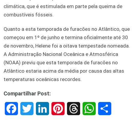
climática, que é estimulada em parte pela queima de
combustíveis fósseis.
Quanto a esta temporada de furacões no Atlântico, que
começou em 1º de junho e termina oficialmente até 30
de novembro, Helene foi a oitava tempestade nomeada.
A Administração Nacional Oceânica e Atmosférica
(NOAA) previu que esta temporada de furacões no
Atlântico estaria acima da média por causa das altas
temperaturas oceânicas recordes.
Compartilhar Post:
F
T
L
P
T
W
S
a
w
i
i
h
h
h