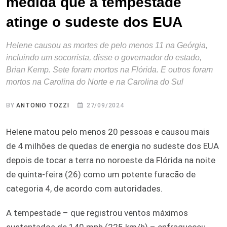
medida que a tempestade
atinge o sudeste dos EUA
Helene causou as mortes de pelo menos 11 na Geórgia,
incluindo um socorrista, disse o governador do estado,
Brian Kemp. Sete foram mortos na Flórida. E outros foram
mortos na Carolina do Norte e na Carolina do Sul
BY
ANTONIO TOZZI
27/09/2024
Helene matou pelo menos 20 pessoas e causou mais
de 4 milhões de quedas de energia no sudeste dos EUA
depois de tocar a terra no noroeste da Flórida na noite
de quinta-feira (26) como um potente furacão de
categoria 4, de acordo com autoridades.
A tempestade – que registrou ventos máximos
sustentados de 140 mph (225 km/h) – enfraqueceu