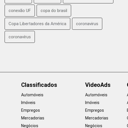
conexão UF
copa do brasil
Copa Libertadores da América
coronavirus
coronavírus
Classificados
VideoAds
Automóveis
Automóveis
Imóveis
Imóveis
Empregos
Empregos
Mercadorias
Mercadorias
Negócios
Negócios