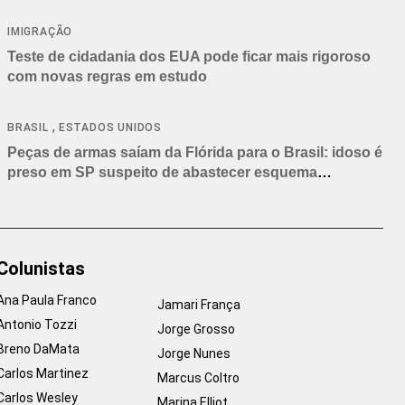
IMIGRAÇÃO
Teste de cidadania dos EUA pode ficar mais rigoroso
com novas regras em estudo
,
BRASIL
ESTADOS UNIDOS
Peças de armas saíam da Flórida para o Brasil: idoso é
preso em SP suspeito de abastecer esquema
criminoso
Colunistas
Ana Paula Franco
Jamari França
Antonio Tozzi
Jorge Grosso
Breno DaMata
Jorge Nunes
Carlos Martinez
Marcus Coltro
Carlos Wesley
Marina Elliot