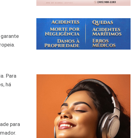
 garante
ropeia.
a. Para
s, há
dade para
rmador.