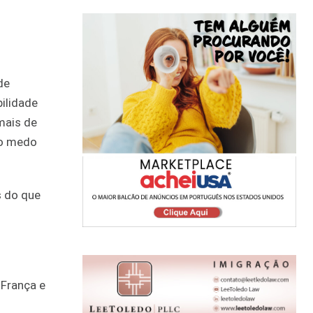
de
bilidade
mais de
 o medo
s do que
 França e