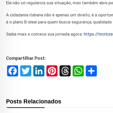
Ele não só regulariza sua situação, mas também abre po
A cidadania italiana não é apenas um direito; é a oportu
é o plano B ideal para quem busca segurança, qualidade 
Saiba mais e comece sua jornada agora:
https://tnciti
Compartilhar Post:
F
T
L
P
T
W
S
a
w
i
i
h
h
h
c
i
n
n
r
a
a
Posts Relacionados
e
t
k
t
e
t
r