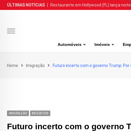
Skip
ÚLTIMAS NOTÍCIAS
|
Restaurante em Hollywood (FL) lança noite
to
content
Automóveis
Imóveis
Emp
Home
Imigração
Futuro incerto com o governo Trump: Por q
IMIGRAÇÃO
NEGÓCIOS
Futuro incerto com o governo 