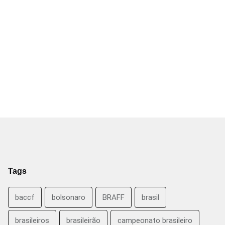
Tags
baccf
bolsonaro
BRAFF
brasil
brasileiros
brasileirão
campeonato brasileiro