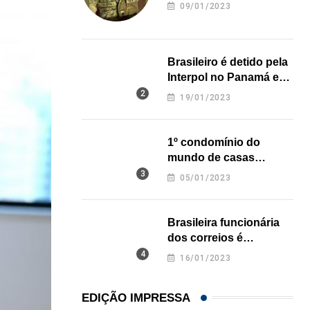
revela onde deixou o
09/01/2023
corpo
Brasileiro é detido pela
Interpol no Panamá e
pode pegar prisão
19/01/2023
perpétua nos EUA
1º condomínio do
mundo de casas
impressas em 3D é
05/01/2023
inaugurado no Texas
Brasileira funcionária
dos correios é
assassinada a facadas
16/01/2023
na Califórnia
EDIÇÃO IMPRESSA